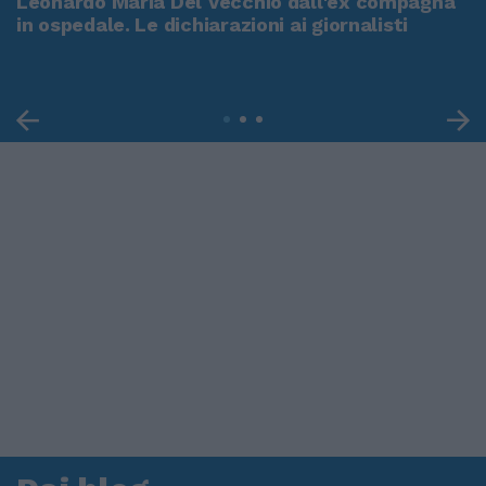
Leonardo Maria Del Vecchio dall'ex compagna
in ospedale. Le dichiarazioni ai giornalisti