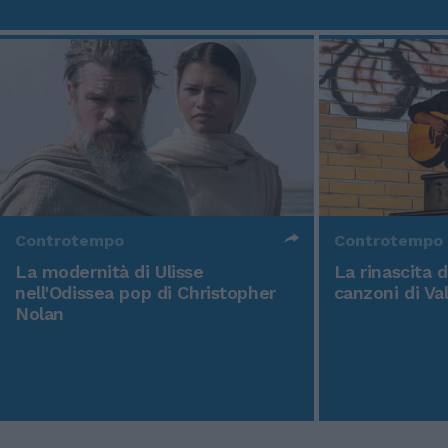
Controtempo
Controtempo
La modernità di Ulisse
La rinascita 
nell'Odissea pop di Christopher
canzoni di Va
Nolan