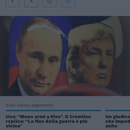
Sullo stesso argomento:
Usa: "Meno armi a Kiev". Il Cremlino
Un giudice
replica: "La fine della guerra è più
che impedi
vicina"
asilo