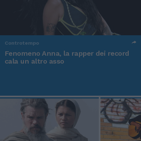
Controtempo
Fenomeno Anna, la rapper dei record
cala un altro asso