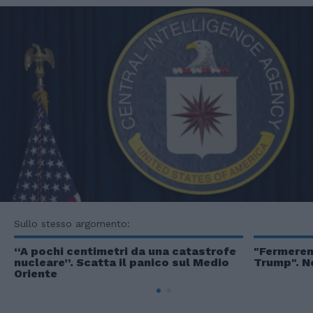
Sullo stesso argomento:
“A pochi centimetri da una catastrofe
"Fermerem
nucleare”. Scatta il panico sul Medio
Trump". N
Oriente