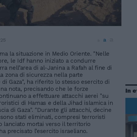
a
a
025
a
mma la situazione in Medio Oriente. "Nelle
ore, le Idf hanno iniziato a condurre
erra nell’area di al-Janina a Rafah al fine di
a zona di sicurezza nella parte
di Gaza", ha riferito lo stesso esercito di
 una nota, precisando che le forze
In 
ontinuano a effettuare attacchi aerei "su
rroristici di Hamas e della Jihad islamica in
iscia di Gaza". "Durante gli attacchi, decine
i sono stati eliminati, compresi terroristi
lanciato mortai verso il territorio
 ha precisato l’esercito israeliano.