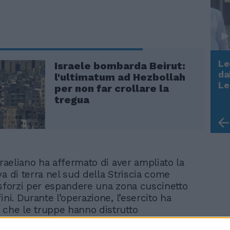
Le
Israele bombarda Beirut:
da
l'ultimatum ad Hezbollah
Rudy Giuliani a Come States?
Le
per non far crollare la
Trump, Meloni e la strategia
tregua
americana
sraeliano ha affermato di aver ampliato la
a di terra nel sud della Striscia come
 sforzi per espandere una zona cuscinetto
ini. Durante l’operazione, l’esercito ha
che le truppe hanno distrutto
ure di Hamas nella zona. Separatamente,