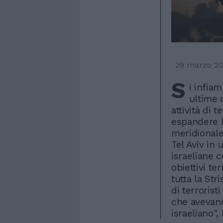
29 marzo 2
S
i infia
ultime 
attività di t
espandere l
meridionale 
Tel Aviv in
israeliane c
obiettivi te
tutta la Str
di terrorist
che avevano 
israeliano",