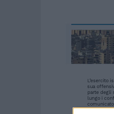
L’esercito i
sua offensiv
parte degli
lungo i conf
comunicato 
infrastrutt