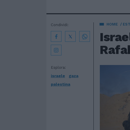
HOME
EST
Condividi:
Israe
Rafa
Esplora:
israele
gaza
palestina