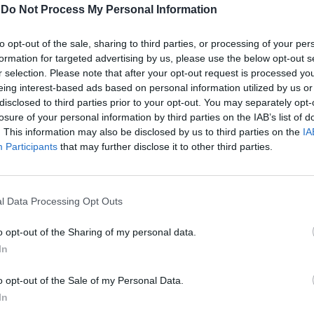
timana sono stati effettuati decine di raid
-
Do Not Process My Personal Information
i a quelle che l’esercito definisce
ure di Hamas e della Jihad Islamica
to opt-out of the sale, sharing to third parties, or processing of your per
Gli obiettivi, ha specificato l’Idf,
formation for targeted advertising by us, please use the below opt-out s
depositi di armi, lanciatori di razzi e
r selection. Please note that after your opt-out request is processed y
zzati dai gruppi terroristici. Gli attacchi, ha
eing interest-based ads based on personal information utilized by us or
esercito israeliano, hanno anche ucciso
disclosed to third parties prior to your opt-out. You may separately opt-
ativi terroristici, compresi quelli
losure of your personal information by third parties on the IAB’s list of
 degli attacchi con mortai contro Israele.
. This information may also be disclosed by us to third parties on the
IA
Participants
that may further disclose it to other third parties.
l Data Processing Opt Outs
o opt-out of the Sharing of my personal data.
Picierno smonta la
In
polemica: "Surreale, non
si incontra solo chi la
o opt-out of the Sale of my Personal Data.
pensa come te"
In