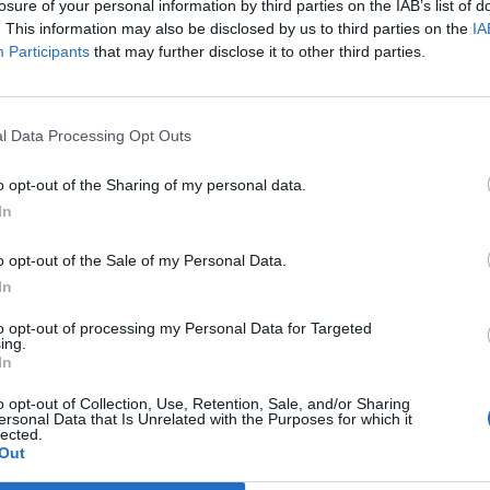
losure of your personal information by third parties on the IAB’s list of
. This information may also be disclosed by us to third parties on the
IA
Participants
that may further disclose it to other third parties.
l Data Processing Opt Outs
vato, un Cessna operato dalla compagnia
o opt-out of the Sharing of my personal data.
viaggiava con nove passeggeri e un pilota a
In
 stato segnalato in ritardo giovedì sulla
nalakleet a Nome, città del Norton Sound,
o opt-out of the Sale of my Personal Data.
ntale dello Stato. L'incidente di cui si
In
icostrurire le dinamiche è purtroppo solo
una serie recente. Il 30 gennaio, un aereo
to opt-out of processing my Personal Data for Targeted
i è scontrato in volo con un elicottero
ing.
In
to americano a Washington, provocando la
tte le 67 persone a bordo di entrambi i
o opt-out of Collection, Use, Retention, Sale, and/or Sharing
sastro è stato seguito nei giorni successivi
ersonal Data that Is Unrelated with the Purposes for which it
lected.
nto di un'aeroambulanza a Philadelphia,
Out
so di sette persone e il ferimento di altre