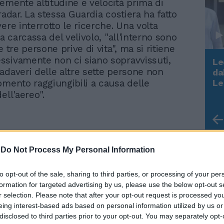
emente altitudine e velocità prima di
radar. La stessa Guardia costiera ha fatto
ere interrotto le ricerche. Una volta
la carcassa del velivolo, "all'interno sono
e tre persone prive di vita", ma si ritiene
sivamente non ci siano sopravvissuti,
Le
adaveri delle altre sette persone non
da
Rudy Giuliani a Come States?
omento raggiungibili a causa delle
Le
Trump, Meloni e la strategia
dell'aereo".
americana
-
Do Not Process My Personal Information
Hamas libererà altri tre
to opt-out of the sale, sharing to third parties, or processing of your per
ostaggi dopo la prigionia
formation for targeted advertising by us, please use the below opt-out s
a Gaza: ecco chi sono
r selection. Please note that after your opt-out request is processed y
eing interest-based ads based on personal information utilized by us or
disclosed to third parties prior to your opt-out. You may separately opt-