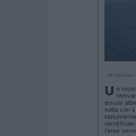
08 febbraio
U
n inizio
ritrova
dovuto atter
notte con a
statunitense
identificat
l'area: seco