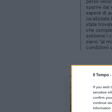
perso veloc
sparire dai 
sapere di av
localizzata 
state trovat
che comples
sebbene i c
siano "al m
condizioni 
Il Tempo 
If you wish 
sensitive in
confirm you
continue se
information 