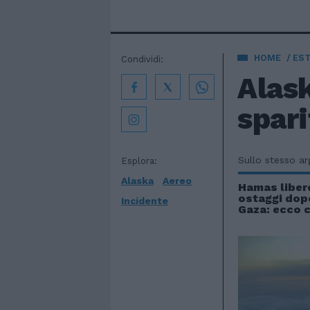
HOME
EST
Condividi:
Alask
spari
Sullo stesso a
Esplora:
Alaska
Aereo
Hamas libere
ostaggi dopo
Incidente
Gaza: ecco 