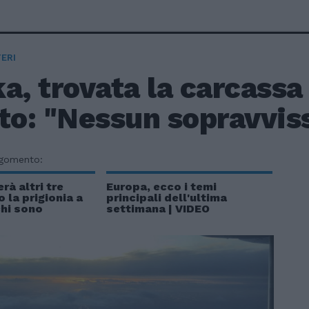
ERI
a, trovata la carcassa
to: "Nessun sopravvis
rgomento:
rà altri tre
Europa, ecco i temi
 la prigionia a
principali dell'ultima
chi sono
settimana | VIDEO