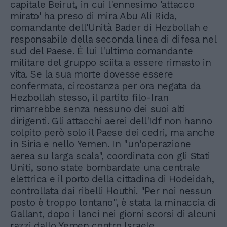
capitale Beirut, in cui l'ennesimo 'attacco
mirato' ha preso di mira Abu Ali Rida,
comandante dell'Unità Bader di Hezbollah e
responsabile della seconda linea di difesa nel
sud del Paese. È lui l'ultimo comandante
militare del gruppo sciita a essere rimasto in
vita. Se la sua morte dovesse essere
confermata, circostanza per ora negata da
Hezbollah stesso, il partito filo-Iran
rimarrebbe senza nessuno dei suoi alti
dirigenti. Gli attacchi aerei dell'Idf non hanno
colpito però solo il Paese dei cedri, ma anche
in Siria e nello Yemen. In "un'operazione
aerea su larga scala", coordinata con gli Stati
Uniti, sono state bombardate una centrale
elettrica e il porto della cittadina di Hodeidah,
controllata dai ribelli Houthi. "Per noi nessun
posto è troppo lontano", è stata la minaccia di
Gallant, dopo i lanci nei giorni scorsi di alcuni
razzi dallo Yemen contro Israele.