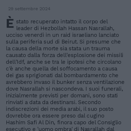
29 settembre 2024
È
stato recuperato intatto il corpo del
leader di Hezbollah Hassan Nasrallah,
ucciso venerdì in un raid israeliano lanciato
sulla periferia sud di Beirut. Si presume che
la causa della morte sia stata un trauma
causato dalla forza dell'esplosione dei missili
dell'Idf, anche se tra le ipotesi che circolano
c'è anche quella del soffocamento a causa
dei gas sprigionati dal bombardamento che
avrebbero invaso il bunker senza ventilazione
dove Nasrallah si nascondeva. I suoi funerali,
inizialmente previsti per domani, sono stati
rinviati a data da destinarsi. Secondo
indiscrezioni dei media arabi, il suo posto
dovrebbe ora essere preso dal cugino
Hashim Safi Al Din, finora capo del Consiglio
esecutivo e 'uomo ombra' di Nasrallah dal