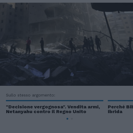
Sullo stesso argomento:
"Decisione vergognosa". Vendita armi,
Perché Bib
Netanyahu contro il Regno Unito
ibrida