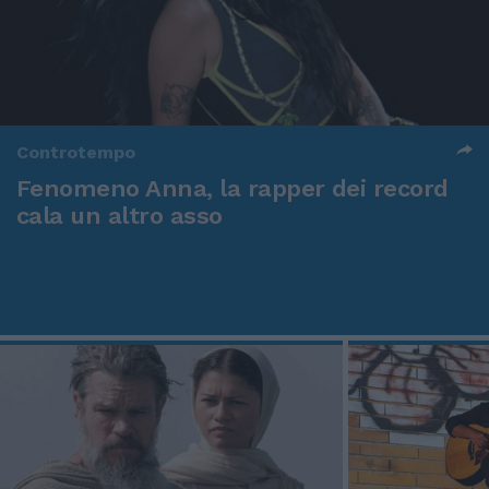
Controtempo
Fenomeno Anna, la rapper dei record
cala un altro asso