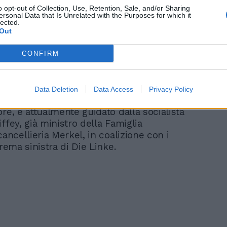
o opt-out of Collection, Use, Retention, Sale, and/or Sharing
ersonal Data that Is Unrelated with the Purposes for which it
lected.
Out
CONFIRM
 Costituzionale di Berlino ha
vi" e "sistematici" gli errori. Il Land di
Data Deletion
Data Access
Privacy Policy
ve la carica di sindaco coincide con quella
re, è attualmente guidato dalla socialista
ffey, già ministro della Famiglia
cancellieria Merkel, in coalizione con i
trema sinistra di Die Linke.