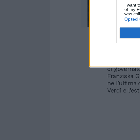
I want t
of my P
was col
Opted 
Il Tribunale
ritenuto "gra
Berlino, do
di governato
Franziska Gi
nell’ultima 
Verdi e l’es