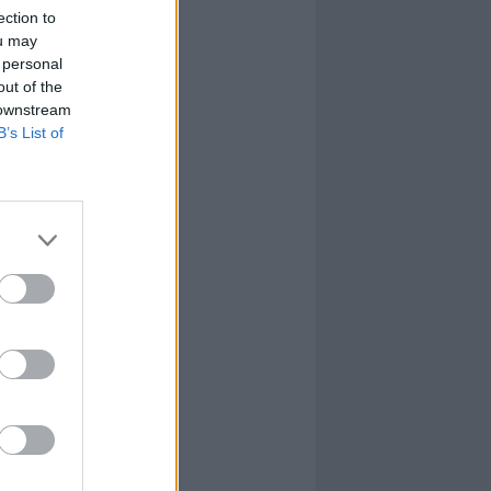
ection to
ou may
 personal
out of the
 downstream
B’s List of