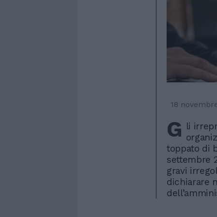
18 novembr
G
li irre
organiz
toppato di b
settembre 2
gravi irrego
dichiarare n
dell’ammini