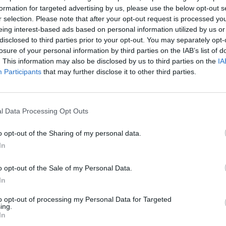
ostituzionale di Berlino? La presidente
formation for targeted advertising by us, please use the below opt-out s
 Ludgera Selting ha spiegato che "migliaia
r selection. Please note that after your opt-out request is processed y
aventi diritto non sono stati in grado di
eing interest-based ads based on personal information utilized by us or
 proprio voto il giorno delle elezioni a
disclosed to third parties prior to your opt-out. You may separately opt-
on sono stati in grado di farlo in modo
losure of your personal information by third parties on the IAB’s list of
solo in condizioni irragionevoli, o non sono
. This information may also be disclosed by us to third parties on the
IA
do di farlo senza essere influenzati". In
Participants
that may further disclose it to other third parties.
 corso una maratona che ha reso difficile
i seggi, inoltre le cabine elettorali erano
 e, migliaia di schede elettorali
l Data Processing Opt Outs
 presentavano errori di stampa.
 disastro per la precisione tedesca.
o opt-out of the Sharing of my personal data.
In
o opt-out of the Sale of my Personal Data.
In
to opt-out of processing my Personal Data for Targeted
Pioggia di milioni pubblici
ing.
per la nave Ong, scandalo
In
"familiare" in Germania