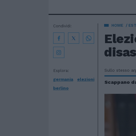
HOME
EST
Condividi:
Elezi
disa
Sullo stesso a
Esplora:
germania
elezioni
Scappano dal
berlino