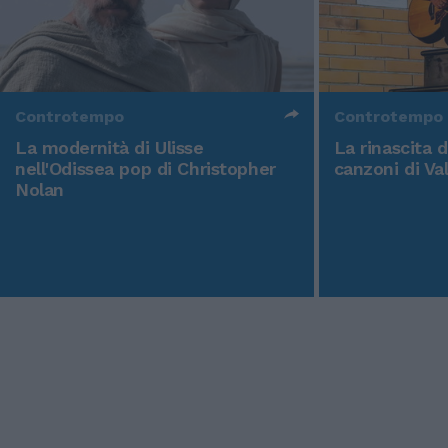
Controtempo
Controtempo
La modernità di Ulisse
La rinascita 
nell'Odissea pop di Christopher
canzoni di Va
Nolan