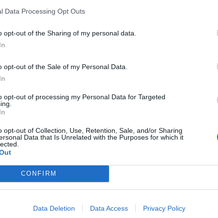
"la situazione cambia radicalmente, con
l Data Processing Opt Outs
nseguenze per la protezione di quelle aree
 di garanzia della sicurezza". Tradotto,
o opt-out of the Sharing of my personal data.
uito dell'annessione considera attacchi
In
 dei combattimenti in quelle zone.
o opt-out of the Sale of my Personal Data.
In
Video su questo argomento
to opt-out of processing my Personal Data for Targeted
ing.
Putin celebra le
In
annessioni: "Per sempre".
Zelensky chiede
o opt-out of Collection, Use, Retention, Sale, and/or Sharing
l'adesione alla Nato
ersonal Data that Is Unrelated with the Purposes for which it
lected.
Out
CONFIRM
Data Deletion
Data Access
Privacy Policy