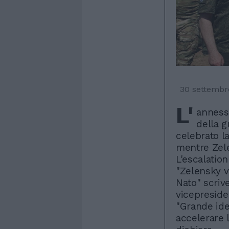
30 settembr
L'
anness
della g
celebrato l
mentre Zele
L'escalatio
"Zelensky v
Nato" scriv
vicepreside
"Grande ide
accelerare 