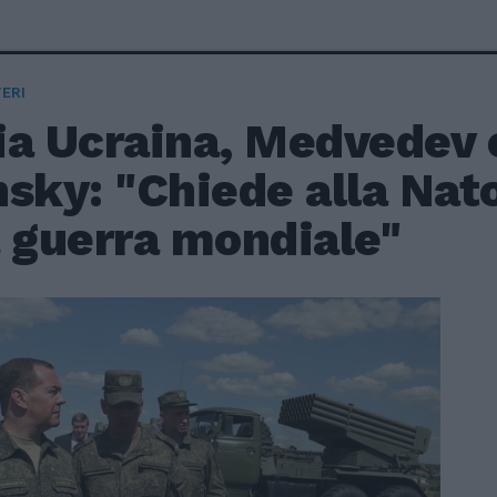
ERI
ia Ucraina, Medvedev 
sky: "Chiede alla Nato 
a guerra mondiale"