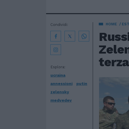
HOME
EST
Condividi:
Russ
Zelen
terz
Esplora:
ucraina
annessioni
putin
zelensky
medvedev