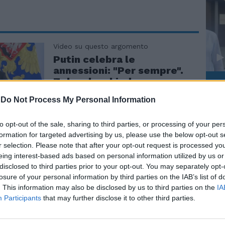
Video su questo argomento
Putin celebra le
annessioni: "Per sempre".
Zelensky chiede
Le
l'adesione alla Nato
da
-
Do Not Process My Personal Information
Rudy Giuliani a Come States?
Le
Trump, Meloni e la strategia
americana
to opt-out of the sale, sharing to third parties, or processing of your per
formation for targeted advertising by us, please use the below opt-out s
r selection. Please note that after your opt-out request is processed y
che la situazione fosse incandescente si
eing interest-based ads based on personal information utilized by us or
a giorni con i referendum indetti in fretta
disclosed to third parties prior to your opt-out. You may separately opt-
e nuove minacce del presidente Putin. "La
losure of your personal information by third parties on the IAB’s list of
 diritto di usare armi nucleari, se
. This information may also be disclosed by us to third parties on the
IA
, aveva avvertito pochi giorni fa Medvedev.
Participants
that may further disclose it to other third parties.
no aveva chiarito per bocca del portavoce
v che, "dal punto di vista legale", con i