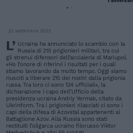
l'avversar
22 settembre 2022
L’
Ucraina ha annunciato lo scambio con la
Russia di 215 prigionieri militari, tra cui
gli strenui difensori dell’acciaieria di Mariupol.
«Ho l’onore di riferirvi i risultati per i quali
stiamo lavorando da molto tempo. Oggi siamo
riusciti a liberare 215 dei nostri dalla prigionia
russa. Tra loro ci sono 124 ufficiali», la
dichiarazione l capo dell’Ufficio della
presidenza ucraina Andriy Yermak, citato da
Ukrinform. Tra i prigionieri rilasciati ci sono i
capi della difesa di Azovstal appartenenti al
Battaglione Azov. Alla Russia sono stati
restituiti l’oligarca ucraino filorusso Viktor
Medvedchuk e altri 55 soldati.