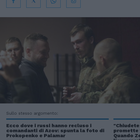
Sullo stesso argomento:
Ecco dove i russi hanno recluso i
"Chiudete 
comandanti di Azov: spunta la foto di
promette 
Prokopenko e Palamar
Quando Ze