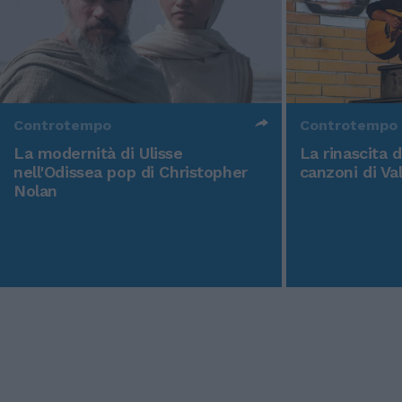
Controtempo
Controtempo
La modernità di Ulisse
La rinascita 
nell'Odissea pop di Christopher
canzoni di Va
Nolan