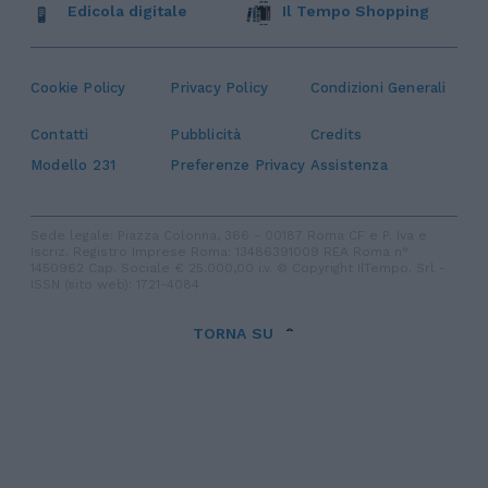
Edicola digitale
Il Tempo Shopping
Cookie Policy
Privacy Policy
Condizioni Generali
Contatti
Pubblicità
Credits
Modello 231
Preferenze Privacy
Assistenza
Sede legale: Piazza Colonna, 366 - 00187 Roma CF e P. Iva e
Iscriz. Registro Imprese Roma: 13486391009 REA Roma n°
1450962 Cap. Sociale € 25.000,00 i.v. © Copyright IlTempo. Srl -
ISSN (sito web): 1721-4084
TORNA SU