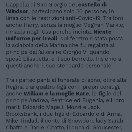
Cappella di San Giorgio del
castello di
Windsor
, partecipano solo 30 persone, in
linea con le restrizioni anti-Covid-19. Tra loro
anche Harry, senza la moglie Meghan Markle,
rimasta negli Usa perché incinta.
Niente
uniforme per i reali
: sul feretro è stata posta
la sciabola della Marina che fu regalata al
principe dall’allora re Giorgio VI quando
sposò Elisabetta, e il suo berretto. Insieme a
questi anche il suo stendardo personale.
Tra i partecipanti al funerale ci sono, oltre alla
Regina e ai quattro figli con i propri coniugi,
anche
William e la moglie Kate
, le figlie del
principe Andrea, Beatrice ed Eugenia, e i loro
mariti Edoardo Mapelli Mozzi e Jack
Brooksbank, i due figli di Edoardo e di Anna,
Mike Tindall, il conte di Snowdon, lady Sarah
Chatto e Daniel Chatto, il duca di Gloucester,