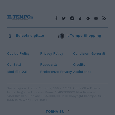
Edicola digitale
Il Tempo Shopping
Cookie Policy
Privacy Policy
Condizioni Generali
Contatti
Pubblicità
Credits
Modello 231
Preferenze Privacy
Assistenza
Sede legale: Piazza Colonna, 366 - 00187 Roma CF e P. Iva e
Iscriz. Registro Imprese Roma: 13486391009 REA Roma n°
1450962 Cap. Sociale € 25.000,00 i.v. © Copyright IlTempo. Srl -
ISSN (sito web): 1721-4084
TORNA SU