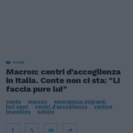
HOME
Macron: centri d'accoglienza
in Italia. Conte non ci sta: "Li
faccia pure lui"
conte
macron
emergenza migranti
hot spot
centri d'accoglienza
vertice
bruxelles
salvini