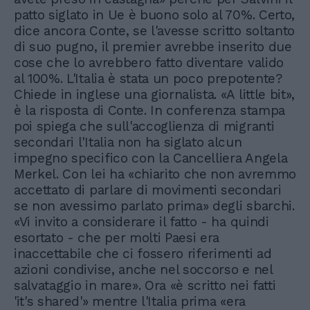
patto siglato in Ue è buono solo al 70%. Certo,
dice ancora Conte, se l'avesse scritto soltanto
di suo pugno, il premier avrebbe inserito due
cose che lo avrebbero fatto diventare valido
al 100%. L'Italia è stata un poco prepotente?
Chiede in inglese una giornalista. «A little bit»,
è la risposta di Conte. In conferenza stampa
poi spiega che sull'accoglienza di migranti
secondari l'Italia non ha siglato alcun
impegno specifico con la Cancelliera Angela
Merkel. Con lei ha «chiarito che non avremmo
accettato di parlare di movimenti secondari
se non avessimo parlato prima» degli sbarchi.
«Vi invito a considerare il fatto - ha quindi
esortato - che per molti Paesi era
inaccettabile che ci fossero riferimenti ad
azioni condivise, anche nel soccorso e nel
salvataggio in mare». Ora «è scritto nei fatti
'it's shared'» mentre l'Italia prima «era