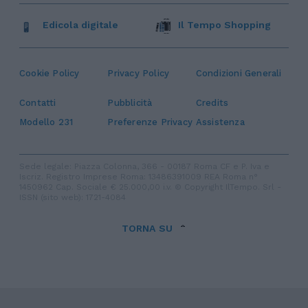
Edicola digitale
Il Tempo Shopping
Cookie Policy
Privacy Policy
Condizioni Generali
Contatti
Pubblicità
Credits
Modello 231
Preferenze Privacy
Assistenza
Sede legale: Piazza Colonna, 366 - 00187 Roma CF e P. Iva e
Iscriz. Registro Imprese Roma: 13486391009 REA Roma n°
1450962 Cap. Sociale € 25.000,00 i.v. © Copyright IlTempo. Srl -
ISSN (sito web): 1721-4084
TORNA SU