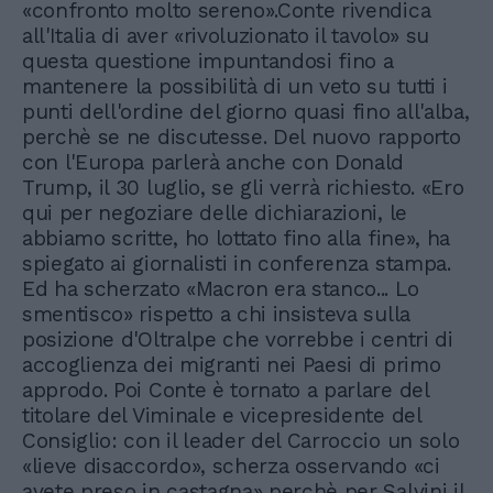
«confronto molto sereno».Conte rivendica
all'Italia di aver «rivoluzionato il tavolo» su
questa questione impuntandosi fino a
mantenere la possibilità di un veto su tutti i
punti dell'ordine del giorno quasi fino all'alba,
perchè se ne discutesse. Del nuovo rapporto
con l'Europa parlerà anche con Donald
Trump, il 30 luglio, se gli verrà richiesto. «Ero
qui per negoziare delle dichiarazioni, le
abbiamo scritte, ho lottato fino alla fine», ha
spiegato ai giornalisti in conferenza stampa.
Ed ha scherzato «Macron era stanco... Lo
smentisco» rispetto a chi insisteva sulla
posizione d'Oltralpe che vorrebbe i centri di
accoglienza dei migranti nei Paesi di primo
approdo. Poi Conte è tornato a parlare del
titolare del Viminale e vicepresidente del
Consiglio: con il leader del Carroccio un solo
«lieve disaccordo», scherza osservando «ci
avete preso in castagna» perchè per Salvini il