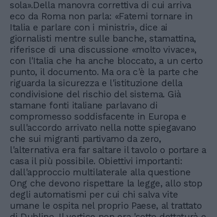
sola».Della manovra correttiva di cui arriva
eco da Roma non parla: «Fatemi tornare in
Italia e parlare con i ministri», dice ai
giornalisti mentre sulle banche, stamattina,
riferisce di una discussione «molto vivace»,
con l'Italia che ha anche bloccato, a un certo
punto, il documento. Ma ora c'è la parte che
riguarda la sicurezza e l'istituzione della
condivisione del rischio del sistema. Già
stamane fonti italiane parlavano di
compromesso soddisfacente in Europa e
sull'accordo arrivato nella notte spiegavano
che sui migranti partivamo da zero,
l'alternativa era far saltare il tavolo o portare a
casa il più possibile. Obiettivi importanti:
dall'approccio multilaterale alla questione
Ong che devono rispettare la legge, allo stop
degli automatismi per cui chi salva vite
umane le ospita nel proprio Paese, al trattato
di Dublino. Il vertice non era 'sotto dettaturà e