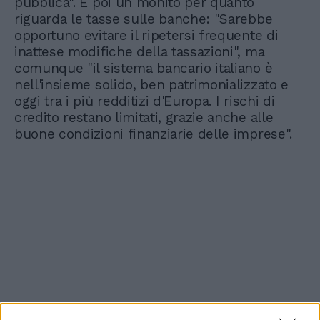
pubblica". E poi un monito per quanto
riguarda le tasse sulle banche: "Sarebbe
opportuno evitare il ripetersi frequente di
inattese modifiche della tassazioni", ma
comunque "il sistema bancario italiano è
nell'insieme solido, ben patrimonializzato e
oggi tra i più redditizi d'Europa. I rischi di
credito restano limitati, grazie anche alle
buone condizioni finanziarie delle imprese".