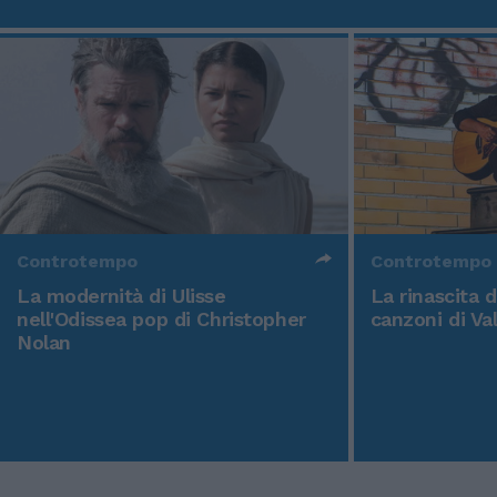
Controtempo
Controtempo
La modernità di Ulisse
La rinascita 
nell'Odissea pop di Christopher
canzoni di Va
Nolan