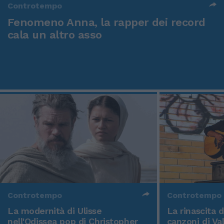
Controtempo
Fenomeno Anna, la rapper dei record
cala un altro asso
Controtempo
Controtempo
La modernità di Ulisse
La rinascita 
nell'Odissea pop di Christopher
canzoni di Va