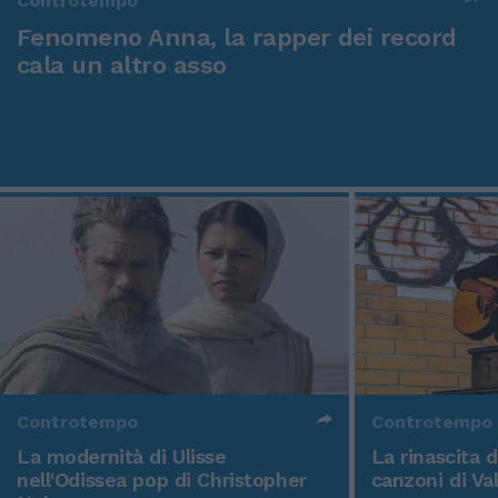
Controtempo
Fenomeno Anna, la rapper dei record
cala un altro asso
Controtempo
Controtempo
La modernità di Ulisse
La rinascita 
nell'Odissea pop di Christopher
canzoni di Va