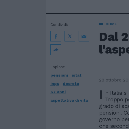
HOME
Condividi:
Dal 2
l'asp
Esplora:
pensioni
istat
28 ottobre 20
inps
decreto
I
67 anni
n Italia s
Troppo pe
aspettativa di vita
grado di so
pensioni. C
governo per 
che secondo