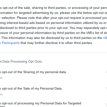
maschio, e a quella di 59 anni, se
to opt-out of the sale, sharing to third parties, or processing of your per
aranta anni più tardi, un neonato del
formation for targeted advertising by us, please use the below opt-out s
nfidare di sopravvivere con un 90% di
r selection. Please note that after your opt-out request is processed y
fino all'età di 64 anni, se maschio, e fino a
eing interest-based ads based on personal information utilized by us or
0, se femmina. Decreto o rinvio Entro la
disclosed to third parties prior to your opt-out. You may separately opt-
nno, il governo dovrà emanare un decreto
losure of your personal information by third parties on the IAB’s list of
 per fissare la nuova soglia, anche se
. This information may also be disclosed by us to third parties on the
IA
no in un rinvio della decisione a giugno
Participants
that may further disclose it to other third parties.
enza contare la volontà da parte di alcune
iche di rivedere tale meccanismo,
alla luce del pressing dei sindacati che
l Data Processing Opt Outs
 scagliano contro l'aumento automatico
sionabile. Per il segretario confederale
o opt-out of the Sharing of my personal data.
Roberto Ghiselli, il dato dell'Istat "rende
In
urgente intervenire per bloccare l'attuale
di innalzamento dell'età pensionabile
o opt-out of the Sale of my Personal Data.
spettativa di vita e avviare un confronto
In
icale modifica del sistema". Secondo
bagallo, segretario generale Uil, "la
to opt-out of processing my Personal Data for Targeted
ing.