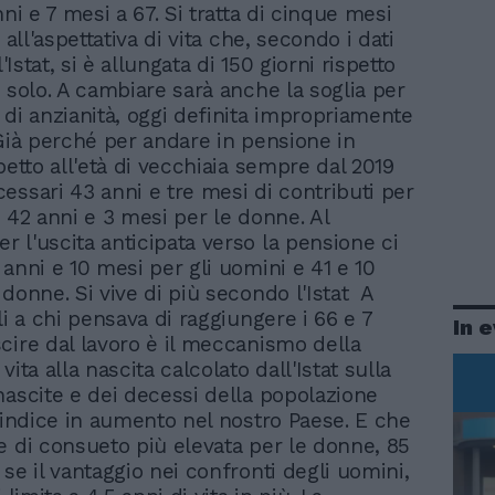
nni e 7 mesi a 67. Si tratta di cinque mesi
i all'aspettativa di vita che, secondo i dati
l'Istat, si è allungata di 150 giorni rispetto
n solo. A cambiare sarà anche la soglia per
 di anzianità, oggi definita impropriamente
 Già perché per andare in pensione in
petto all'età di vecchiaia sempre dal 2019
essari 43 anni e tre mesi di contributi per
e 42 anni e 3 mesi per le donne. Al
 l'uscita anticipata verso la pensione ci
 anni e 10 mesi per gli uomini e 41 e 10
 donne. Si vive di più secondo l'Istat A
li a chi pensava di raggiungere i 66 e 7
In 
cire dal lavoro è il meccanismo della
vita alla nascita calcolato dall'Istat sulla
nascite e dei decessi della popolazione
n indice in aumento nel nostro Paese. E che
e di consueto più elevata per le donne, 85
se il vantaggio nei confronti degli uomini,