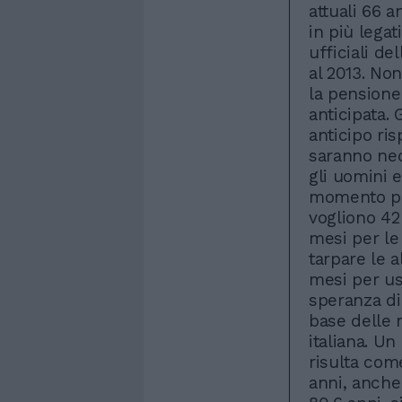
attuali 66 a
in più legat
ufficiali del
al 2013. No
la pensione
anticipata.
anticipo ris
saranno nec
gli uomini 
momento per
vogliono 42
mesi per le
tarpare le a
mesi per us
speranza di 
base delle 
italiana. U
risulta com
anni, anche 