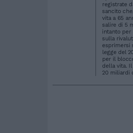
registrate da
sancito che,
vita a 65 an
salire di 5 
intanto per
sulla rivalu
esprimersi s
legge del 2
per il bloc
della vita. 
20 miliardi 