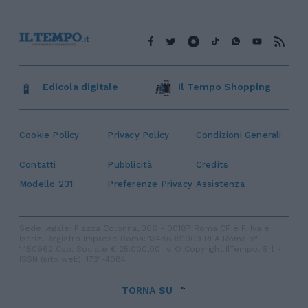
Edicola digitale
Il Tempo Shopping
Cookie Policy
Privacy Policy
Condizioni Generali
Contatti
Pubblicità
Credits
Modello 231
Preferenze Privacy
Assistenza
Sede legale: Piazza Colonna, 366 - 00187 Roma CF e P. Iva e
Iscriz. Registro Imprese Roma: 13486391009 REA Roma n°
1450962 Cap. Sociale € 25.000,00 i.v. © Copyright IlTempo. Srl -
ISSN (sito web): 1721-4084
TORNA SU