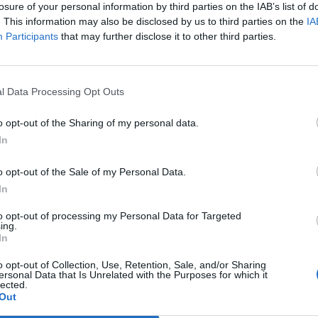
losure of your personal information by third parties on the IAB’s list of
delle banche" ma le "politiche nazionali
. This information may also be disclosed by us to third parties on the
IA
nuare a essere orientate alla stabilità e
Participants
that may further disclose it to other third parties.
a", ha detto il governatore di Bankitalia che
Le
che un ulteriore "ragionevole,
da
to della dotazione di capitale è alla
Rudy Giuliani a Come States?
Le
l Data Processing Opt Outs
sistema bancario" italiano. "Il processo di
Trump, Meloni e la strategia
to patrimoniale deve continuare" dopo lo
americana
o opt-out of the Sharing of my personal data.
 scorsi anni, ha detto Visco. La prossima
In
di rifinanziamento a tre anni della Bce in
l 29 febbraio "contribuirà a sostenere
o opt-out of the Sale of my Personal Data.
 credito" delle banche italiane. Nella prima
In
di dicembre "le banche italiane hanno
di lordi per 116 miliardi di euro con un
to opt-out of processing my Personal Data for Targeted
ento netto di 60" allentando "in misura
ing.
In
 le tensioni sul funding". L'ampliamento di
 verrà aumentato l'accesso delle banche. IL
o opt-out of Collection, Use, Retention, Sale, and/or Sharing
FAMIGLIE E AZIENDE In dicembre i
ersonal Data that Is Unrelated with the Purposes for which it
lected.
e imprese si sono contratti di 20 miliardi.
Out
natore l'entità della diminuzione è "molto