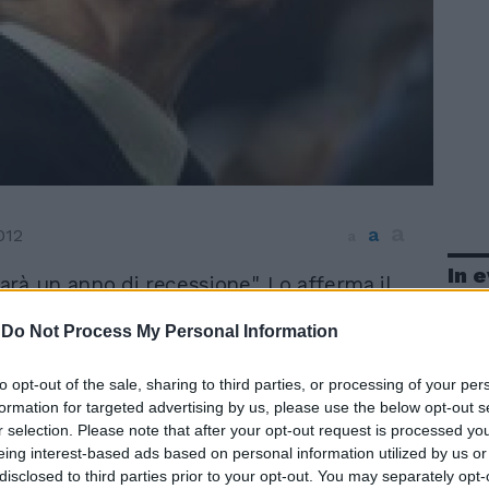
a
a
012
a
In 
sarà un anno di recessione". Lo afferma il
tore della Banca d'Italia Ignazio Visco
-
Do Not Process My Personal Information
o al Forex di Parma che ricorda le
ell'istituto centrale di una caduta del Pil
ll'1,5%. Secondo Visco ora "bisogna
to opt-out of the sale, sharing to third parties, or processing of your per
anti" per tornare a un'espansione del
formation for targeted advertising by us, please use the below opt-out s
r selection. Please note that after your opt-out request is processed y
l prossimo anno. BANCHE E CAPITALI La
eing interest-based ads based on personal information utilized by us or
nche dell'Eurosistema continueranno "a
disclosed to third parties prior to your opt-out. You may separately opt-
proprio sostegno alla liquidità e all'attività