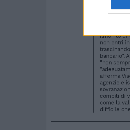
elevata nel
anche i fina
ulteriore li
verificata 
dimostrare 
ilmonito di
non entri in
trascinando
bancario".
"non sempre
"adeguatame
afferma Vis
agenzie e is
sovranazion
compiti di v
come la va
difficile ch