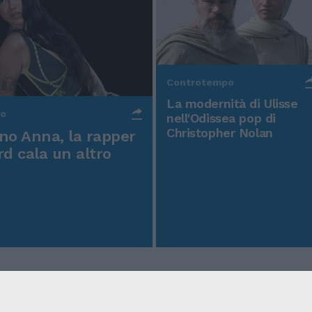
Controtempo
La modernità di Ulisse
po
nell'Odissea pop di
Christopher Nolan
o Anna, la rapper
rd cala un altro