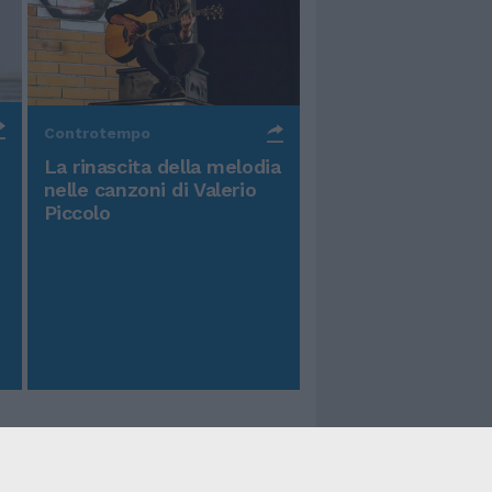
Controtempo
La rinascita della melodia
nelle canzoni di Valerio
Piccolo