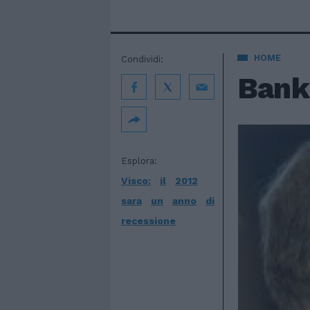
HOME
Condividi:
Banki
Esplora:
Visco:
il
2012
sara
un
anno
di
recessione