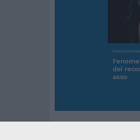
Controtem
Fenomen
dei reco
asso