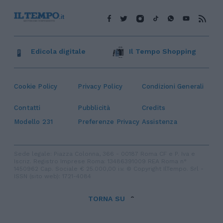
Edicola digitale
Il Tempo Shopping
Cookie Policy
Privacy Policy
Condizioni Generali
Contatti
Pubblicità
Credits
Modello 231
Preferenze Privacy
Assistenza
Sede legale: Piazza Colonna, 366 - 00187 Roma CF e P. Iva e
Iscriz. Registro Imprese Roma: 13486391009 REA Roma n°
1450962 Cap. Sociale € 25.000,00 i.v. © Copyright IlTempo. Srl -
ISSN (sito web): 1721-4084
TORNA SU