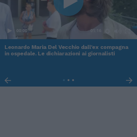
00:00
01:16
Leonardo Maria Del Vecchio dall'ex compagna
in ospedale. Le dichiarazioni ai giornalisti