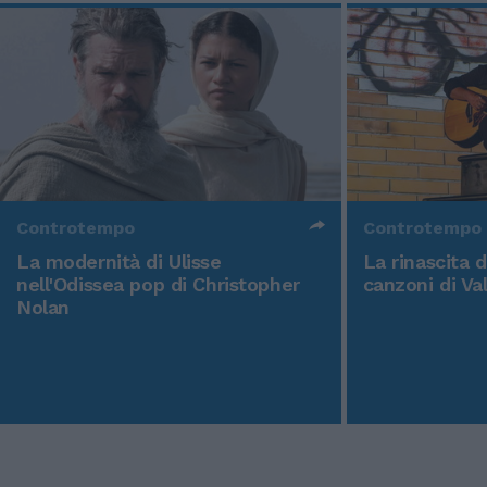
Controtempo
Controtempo
La modernità di Ulisse
La rinascita 
nell'Odissea pop di Christopher
canzoni di Va
Nolan