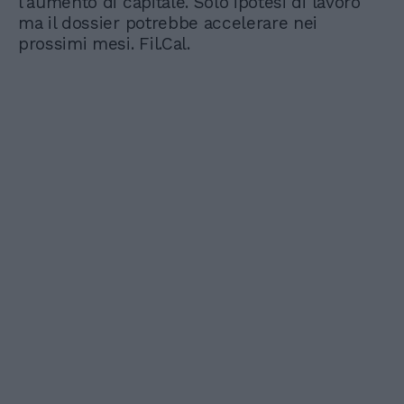
l'aumento di capitale. Solo ipotesi di lavoro
ma il dossier potrebbe accelerare nei
prossimi mesi. Fil.Cal.