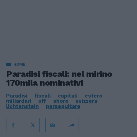
HOME
Paradisi fiscali: nel mirino
170mila nominativi
Paradisi
fiscali
capitali
estero
miliardari
off
shore
svizzera
lichtenstein
perseguitare