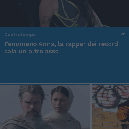
Controtempo
Fenomeno Anna, la rapper dei record
cala un altro asso