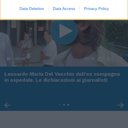
Data Deletion
Data Access
Privacy Policy
00:00
01:16
Leonardo Maria Del Vecchio dall'ex compagna
in ospedale. Le dichiarazioni ai giornalisti