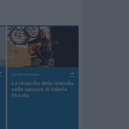
Controtempo
La rinascita della melodia
nelle canzoni di Valerio
Piccolo