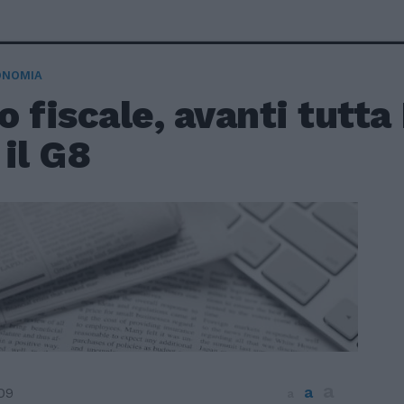
ONOMIA
 fiscale, avanti tutta
il G8
a
a
09
a