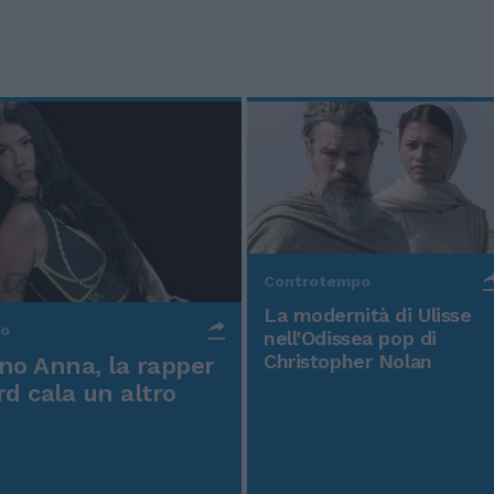
Controtempo
La modernità di Ulisse
po
nell'Odissea pop di
Christopher Nolan
o Anna, la rapper
rd cala un altro