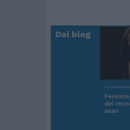
Dai blog
Controtem
Fenomen
dei reco
asso