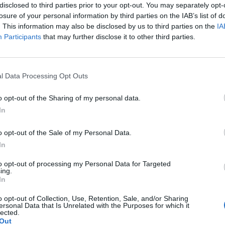
disclosed to third parties prior to your opt-out. You may separately opt-
 paradisi fiscali. Questo stabilisce che le
losure of your personal information by third parties on the IAB’s list of
nute in un paradiso fiscale sono
. This information may also be disclosed by us to third parties on the
IA
 frutto di evasione fiscale salvo prova
Participants
that may further disclose it to other third parties.
'ipotesi sul tappeto per la nuova versione
 fiscale prevede che i capitali siano
Le
tramite gli operatori finanziari. La sanzione
da
l Data Processing Opt Outs
1 era del 2% del capitale dovrebbe essere
Rudy Giuliani a Come States?
Le
Trump, Meloni e la strategia
 all'8%. Chi si mette in regola non sarà più
o opt-out of the Sharing of my personal data.
americana
 per il reato di esportazione illecita di
In
n un primo momento i tecnici del ministero
ia avevano pensato a due diversi livelli di
o opt-out of the Sale of my Personal Data.
'applicazione di un'aliquota maggiore nel
In
tro dei capitali nei conti corrente e di una
alora ci fosse la sottoscrizione di titoli di
to opt-out of processing my Personal Data for Targeted
finalizzati alla ricostruzione dell'Abruzzo.
ing.
In
oluzione avrebbe incontrato lo stop di
o opt-out of Collection, Use, Retention, Sale, and/or Sharing
ersonal Data that Is Unrelated with the Purposes for which it
lected.
Out