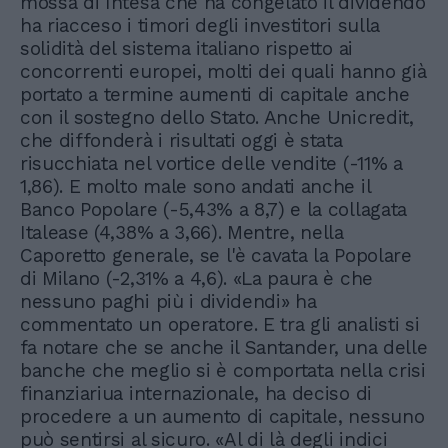
mossa di Intesa che ha congelato il dividendo
ha riacceso i timori degli investitori sulla
solidità del sistema italiano rispetto ai
concorrenti europei, molti dei quali hanno già
portato a termine aumenti di capitale anche
con il sostegno dello Stato. Anche Unicredit,
che diffonderà i risultati oggi è stata
risucchiata nel vortice delle vendite (-11% a
1,86). E molto male sono andati anche il
Banco Popolare (-5,43% a 8,7) e la collagata
Italease (4,38% a 3,66). Mentre, nella
Caporetto generale, se l'è cavata la Popolare
di Milano (-2,31% a 4,6). «La paura è che
nessuno paghi più i dividendi» ha
commentato un operatore. E tra gli analisti si
fa notare che se anche il Santander, una delle
banche che meglio si è comportata nella crisi
finanziariua internazionale, ha deciso di
procedere a un aumento di capitale, nessuno
può sentirsi al sicuro. «Al di là degli indici