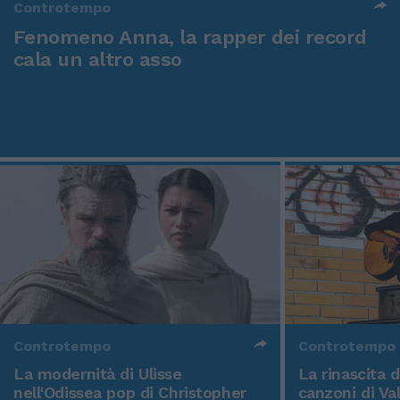
Controtempo
Fenomeno Anna, la rapper dei record
cala un altro asso
Controtempo
Controtempo
La modernità di Ulisse
La rinascita 
nell'Odissea pop di Christopher
canzoni di Va