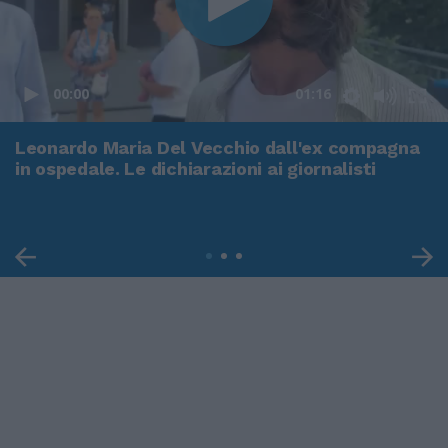
00:00
01:16
Leonardo Maria Del Vecchio dall'ex compagna
in ospedale. Le dichiarazioni ai giornalisti