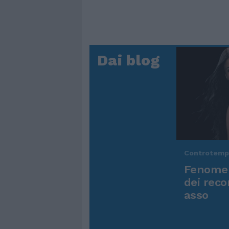
Dai blog
Controtem
Fenomen
dei reco
asso