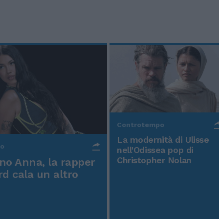
Controtempo
La modernità di Ulisse
po
nell'Odissea pop di
Christopher Nolan
o Anna, la rapper
rd cala un altro