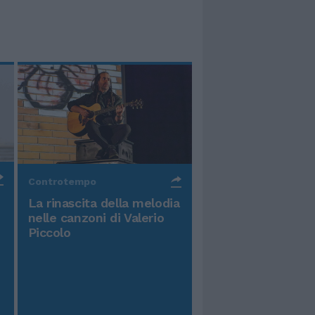
Controtempo
La rinascita della melodia
nelle canzoni di Valerio
Piccolo