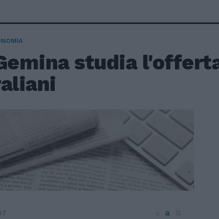
ONOMIA
Gemina studia l'offerta
aliani
a
a
07
a