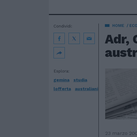
HOME
EC
Condividi:
Adr, 
austr
Esplora:
gemina
studia
lofferta
australiani
23 marzo 20