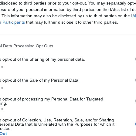
disclosed to third parties prior to your opt-out. You may separately opt-
 che ha incaricato come consulente Banca
losure of your personal information by third parties on the IAB’s list of
vrebbe chiesto 1,3 miliardi, ma Gemina
. This information may also be disclosed by us to third parties on the
IA
 disposta a spendere tale cifra. Se i
Participants
that may further disclose it to other third parties.
n andassero a buon fine potrebbe
un nuovo scenario con gli australiani che
Le
puntare a rilevare la quota della società
da
l Data Processing Opt Outs
 scontro,quindi, potrebbe spostarsi sul
Rudy Giuliani a Come States?
Le
Trump, Meloni e la strategia
le opa. Nel gennaio scorso l'astensione dei
o opt-out of the Sharing of my personal data.
americana
 del fondo australiano aveva bloccato
In
ne del bilancio. Alla base di questa
è la valutazione in circa un miliardo di
o opt-out of the Sale of my Personal Data.
lume di investimenti necessario e la
In
ne dei 300 milioni di aumento di capitale
l piano elaborato dall'amministratore
to opt-out of processing my Personal Data for Targeted
urizio Basile.
[email protected]
ing.
In
o opt-out of Collection, Use, Retention, Sale, and/or Sharing
ersonal Data that Is Unrelated with the Purposes for which it
lected.
Out