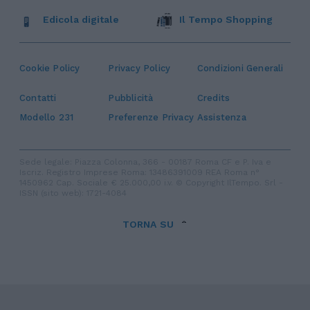
Edicola digitale
Il Tempo Shopping
Cookie Policy
Privacy Policy
Condizioni Generali
Contatti
Pubblicità
Credits
Modello 231
Preferenze Privacy
Assistenza
Sede legale: Piazza Colonna, 366 - 00187 Roma CF e P. Iva e
Iscriz. Registro Imprese Roma: 13486391009 REA Roma n°
1450962 Cap. Sociale € 25.000,00 i.v. © Copyright IlTempo. Srl -
ISSN (sito web): 1721-4084
TORNA SU