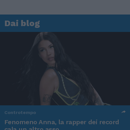
Dai blog
Controtempo
Fenomeno Anna, la rapper dei record
cala un altro asso