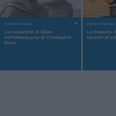
Controtempo
Controtempo
La modernità di Ulisse
La rinascita 
nell'Odissea pop di Christopher
canzoni di Va
Nolan