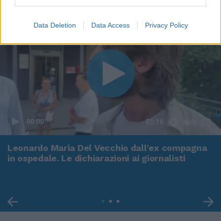
Data Deletion
Data Access
Privacy Policy
00:00
01:16
Leonardo Maria Del Vecchio dall'ex compagna
in ospedale. Le dichiarazioni ai giornalisti