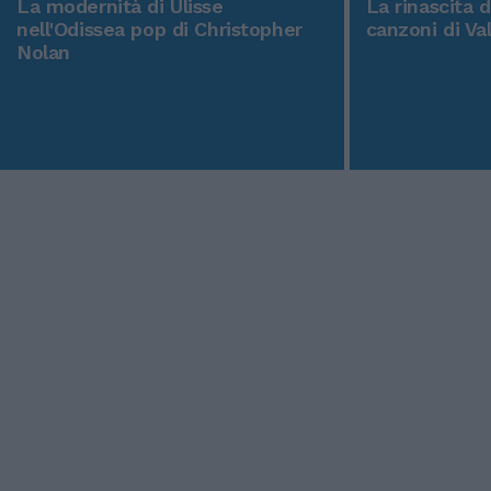
La modernità di Ulisse
La rinascita 
nell'Odissea pop di Christopher
canzoni di Va
Nolan