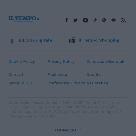
Edicola digitale
Il Tempo Shopping
Cookie Policy
Privacy Policy
Condizioni Generali
Contatti
Pubblicità
Credits
Modello 231
Preferenze Privacy
Assistenza
Sede legale: Piazza Colonna, 366 - 00187 Roma CF e P. Iva e
Iscriz. Registro Imprese Roma: 13486391009 REA Roma n°
1450962 Cap. Sociale € 25.000,00 i.v. © Copyright IlTempo. Srl -
ISSN (sito web): 1721-4084
TORNA SU