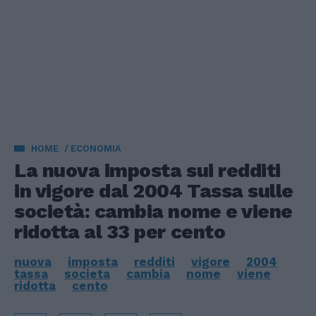
HOME
ECONOMIA
La nuova imposta sui redditi
in vigore dal 2004 Tassa sulle
società: cambia nome e viene
ridotta al 33 per cento
nuova
imposta
redditi
vigore
2004
tassa
societa
cambia
nome
viene
ridotta
cento