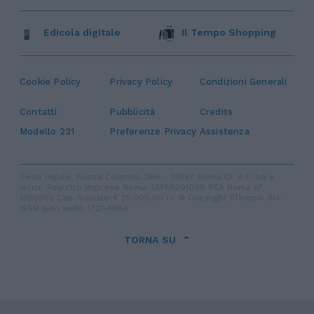
Edicola digitale
Il Tempo Shopping
Cookie Policy
Privacy Policy
Condizioni Generali
Contatti
Pubblicità
Credits
Modello 231
Preferenze Privacy
Assistenza
Sede legale: Piazza Colonna, 366 - 00187 Roma CF e P. Iva e
Iscriz. Registro Imprese Roma: 13486391009 REA Roma n°
1450962 Cap. Sociale € 25.000,00 i.v. © Copyright IlTempo. Srl -
ISSN (sito web): 1721-4084
TORNA SU