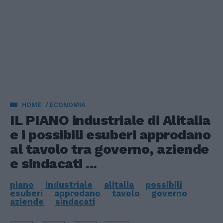
HOME
ECONOMIA
IL PIANO industriale di Alitalia
e i possibili esuberi approdano
al tavolo tra governo, aziende
e sindacati ...
piano
industriale
alitalia
possibili
esuberi
approdano
tavolo
governo
aziende
sindacati