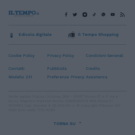
Edicola digitale
Il Tempo Shopping
Cookie Policy
Privacy Policy
Condizioni Generali
Contatti
Pubblicità
Credits
Modello 231
Preferenze Privacy
Assistenza
Sede legale: Piazza Colonna, 366 - 00187 Roma CF e P. Iva e
Iscriz. Registro Imprese Roma: 13486391009 REA Roma n°
1450962 Cap. Sociale € 25.000,00 i.v. © Copyright IlTempo. Srl -
ISSN (sito web): 1721-4084
TORNA SU