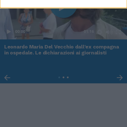
00:00
01:16
Leonardo Maria Del Vecchio dall'ex compagna
in ospedale. Le dichiarazioni ai giornalisti