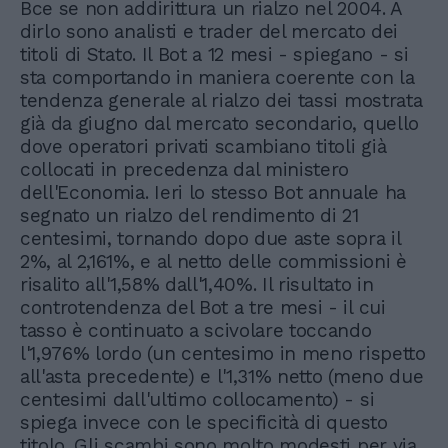
Bce se non addirittura un rialzo nel 2004. A
dirlo sono analisti e trader del mercato dei
titoli di Stato. Il Bot a 12 mesi - spiegano - si
sta comportando in maniera coerente con la
tendenza generale al rialzo dei tassi mostrata
già da giugno dal mercato secondario, quello
dove operatori privati scambiano titoli già
collocati in precedenza dal ministero
dell'Economia. Ieri lo stesso Bot annuale ha
segnato un rialzo del rendimento di 21
centesimi, tornando dopo due aste sopra il
2%, al 2,161%, e al netto delle commissioni è
risalito all'1,58% dall'1,40%. Il risultato in
controtendenza del Bot a tre mesi - il cui
tasso è continuato a scivolare toccando
l'1,976% lordo (un centesimo in meno rispetto
all'asta precedente) e l'1,31% netto (meno due
centesimi dall'ultimo collocamento) - si
spiega invece con le specificità di questo
titolo. Gli scambi sono molto modesti per via