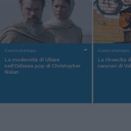
Controtempo
Controtempo
La modernità di Ulisse
La rinascita 
nell'Odissea pop di Christopher
canzoni di Va
Nolan