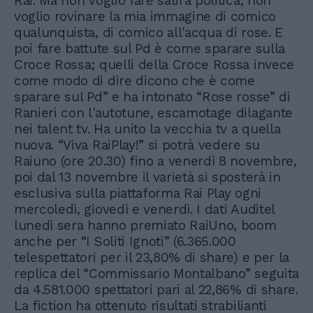
Rai. Ma non voglio fare satira politica, non
voglio rovinare la mia immagine di comico
qualunquista, di comico all'acqua di rose. E
poi fare battute sul Pd è come sparare sulla
Croce Rossa; quelli della Croce Rossa invece
come modo di dire dicono che è come
sparare sul Pd” e ha intonato “Rose rosse” di
Ranieri con l'autotune, escamotage dilagante
nei talent tv. Ha unito la vecchia tv a quella
nuova. “Viva RaiPlay!” si potrà vedere su
Raiuno (ore 20.30) fino a venerdì 8 novembre,
poi dal 13 novembre il varietà si sposterà in
esclusiva sulla piattaforma Rai Play ogni
mercoledì, giovedì e venerdì. I dati Auditel
lunedì sera hanno premiato RaiUno, boom
anche per “I Soliti Ignoti” (6.365.000
telespettatori per il 23,80% di share) e per la
replica del “Commissario Montalbano” seguita
da 4.581.000 spettatori pari al 22,86% di share.
La fiction ha ottenuto risultati strabilianti