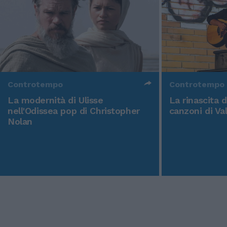
Controtempo
Controtempo
La modernità di Ulisse
La rinascita 
nell'Odissea pop di Christopher
canzoni di Va
Nolan