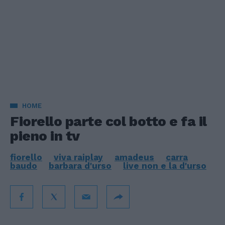
HOME
Fiorello parte col botto e fa il
pieno in tv
fiorello
viva raiplay
amadeus
carra
baudo
barbara d'urso
live non e la d'urso