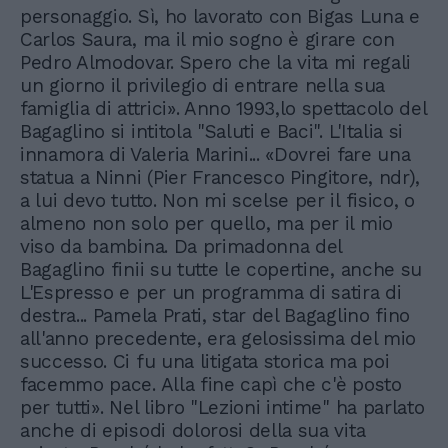
personaggio. Sì, ho lavorato con Bigas Luna e
Carlos Saura, ma il mio sogno è girare con
Pedro Almodovar. Spero che la vita mi regali
un giorno il privilegio di entrare nella sua
famiglia di attrici». Anno 1993,lo spettacolo del
Bagaglino si intitola "Saluti e Baci". L'Italia si
innamora di Valeria Marini... «Dovrei fare una
statua a Ninni (Pier Francesco Pingitore, ndr),
a lui devo tutto. Non mi scelse per il fisico, o
almeno non solo per quello, ma per il mio
viso da bambina. Da primadonna del
Bagaglino finii su tutte le copertine, anche su
L'Espresso e per un programma di satira di
destra... Pamela Prati, star del Bagaglino fino
all'anno precedente, era gelosissima del mio
successo. Ci fu una litigata storica ma poi
facemmo pace. Alla fine capì che c'è posto
per tutti». Nel libro "Lezioni intime" ha parlato
anche di episodi dolorosi della sua vita