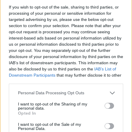
sempre stati vicini. Sordi (l'ha diretta nel 1998
If you wish to opt-out of the sale, sharing to third parties, or
in "Incontri proibiti", ndr) per me rappresenta
processing of your personal or sensitive information for
l'essenza dell'essere italiano. Con lui non
targeted advertising by us, please use the below opt-out
riuscivo nemmeno a parlare, aveva un
section to confirm your selection. Please note that after your
carisma da togliere il fiato. Quello con Fellini
opt-out request is processed you may continue seeing
interest-based ads based on personal information utilized by
è stato un sogno incompiuto. Federico mi
us or personal information disclosed to third parties prior to
vide a Cinecittà e mi inseguì per gli studios…
your opt-out. You may separately opt-out of the further
Non aveva collegato che ero la stessa ragazza
disclosure of your personal information by third parties on the
che aveva visto al Bagaglino! Purtroppo
IAB’s list of downstream participants. This information may
scomparve qualche mese dopo e da quella
also be disclosed by us to third parties on the
IAB’s List of
volta non lo vidi più. Conservo ancora il mio
Downstream Participants
that may further disclose it to other
ritratto fatto da Rinaldo Geleng su cui
third parties.
Federico scrisse sul sedere: "Ho deciso, abito
qui"».
Personal Data Processing Opt Outs
I want to opt-out of the Sharing of my
personal data.
Opted In
I want to opt-out of the Sale of my
Personal Data.