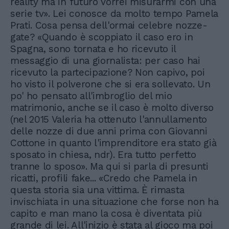
reality ma in futuro vorrei misurarmi con una
serie tv». Lei conosce da molto tempo Pamela
Prati. Cosa pensa dell'ormai celebre nozze-
gate? «Quando è scoppiato il caso ero in
Spagna, sono tornata e ho ricevuto il
messaggio di una giornalista: per caso hai
ricevuto la partecipazione? Non capivo, poi
ho visto il polverone che si era sollevato. Un
po' ho pensato all'imbroglio del mio
matrimonio, anche se il caso è molto diverso
(nel 2015 Valeria ha ottenuto l'annullamento
delle nozze di due anni prima con Giovanni
Cottone in quanto l'imprenditore era stato già
sposato in chiesa, ndr). Era tutto perfetto
tranne lo sposo». Ma qui si parla di presunti
ricatti, profili fake... «Credo che Pamela in
questa storia sia una vittima. È rimasta
invischiata in una situazione che forse non ha
capito e man mano la cosa è diventata più
grande di lei. All'inizio è stata al gioco ma poi