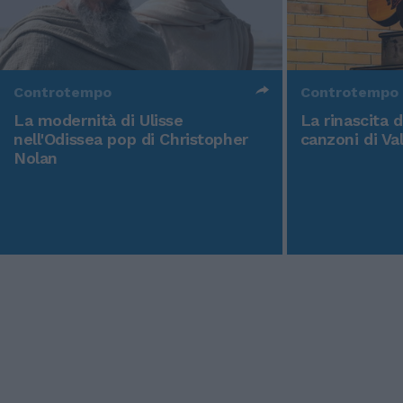
Controtempo
Controtempo
La modernità di Ulisse
La rinascita 
nell'Odissea pop di Christopher
canzoni di Va
Nolan