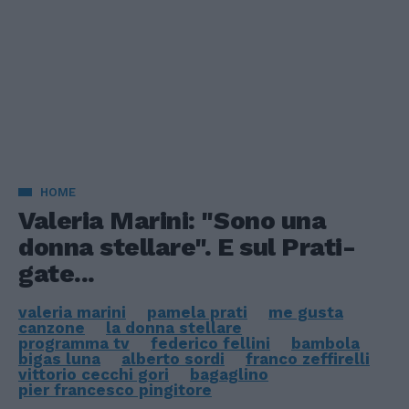
HOME
Valeria Marini: "Sono una
donna stellare". E sul Prati-
gate...
valeria marini
pamela prati
me gusta
canzone
la donna stellare
programma tv
federico fellini
bambola
bigas luna
alberto sordi
franco zeffirelli
vittorio cecchi gori
bagaglino
pier francesco pingitore