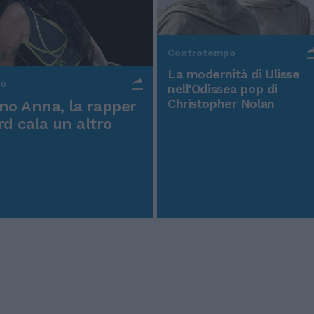
Controtempo
La modernità di Ulisse
po
nell'Odissea pop di
Christopher Nolan
o Anna, la rapper
rd cala un altro