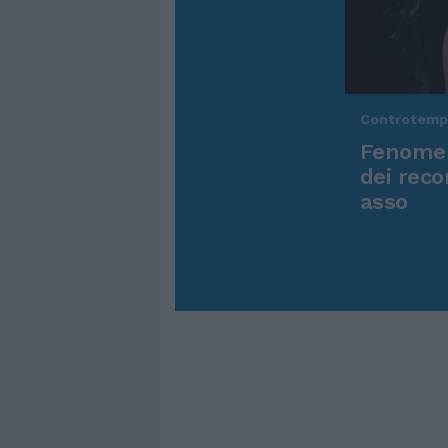
Controtem
Fenomen
dei reco
asso