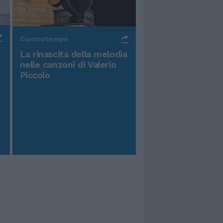
Controtempo
La rinascita della melodia
nelle canzoni di Valerio
Piccolo