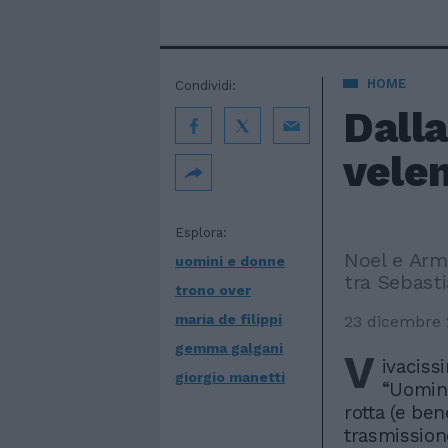
HOME
Condividi:
Dalla
velen
Esplora:
Noel e Arm
uomini e donne
tra Sebast
trono over
maria de filippi
23 dicembre 
gemma galgani
V
ivaciss
giorgio manetti
“Uomini
rotta (e bene
trasmissio