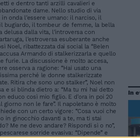
tti e dentro tanti arzilli cavalieri e
bbandonate dame. Nello studio di via
 in onda l'essere umano: il narciso, il
il bugiardo, il tombeur de femme, la bella
a delusa dalla vita, l'introversa con
tartaruga, l'estroversa esuberante anche
sì Noel, ribattezzata dai social la “Belen
, accusa Armando di stalkerizzarla e quello
le furie. La discussione è molto accesa,
iere osserva a ragione: “Hai usato una
tissima perché le donne stalkerizzate
ate. Ritira che sono uno stalker”, Noel non
 e si blinda dietro a: “Ma tu mi hai detto
In 
n educo così mio figlio. E d'ora in poi 20
l giorno non le fare”. Il napoletano è molto
chiede con un certo vigore: “Cosa vuoi che
o in ginocchio davanti a te, ma ti stai
do? Me ne devo andare? Rispondi sì o no”,
 pescarese sorride evasiva: “Dipende” e
hi usa la testa invece del cuore ha