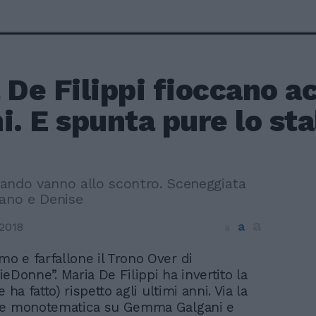
 De Filippi fioccano a
i. E spunta pure lo sta
ando vanno allo scontro. Sceneggiata
iano e Denise
a
a
2018
a
imo e farfallone il Trono Over di
eDonne”. Maria De Filippi ha invertito la
 ha fatto) rispetto agli ultimi anni. Via la
ne monotematica su Gemma Galgani e