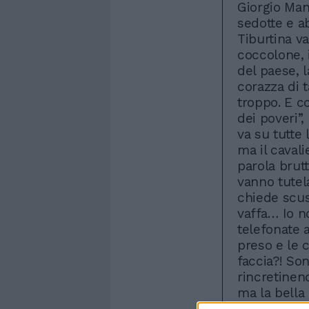
Giorgio Mane
sedotte e a
Tiburtina va
coccolone, 
del paese, l
corazza di 
troppo. E co
dei poveri”
va su tutte 
ma il caval
parola brut
vanno tutel
chiede scusa
vaffa… Io no
telefonate a
preso e le 
faccia?! Son
rincretinen
ma la bella
Armando: “C