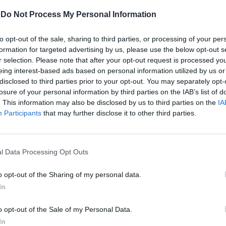
eglio, tu usi la testa e avrai sempre la
-
Do Not Process My Personal Information
i me. Fa quello che vuoi”. Ma Gianni Sperti
 dama: “Gli hai dato dello stalker, la tua
to opt-out of the sale, sharing to third parties, or processing of your per
eva essere subito sì altrimenti vuol dire
formation for targeted advertising by us, please use the below opt-out s
ero”. Dopo Gemma Galgani che rinfaccia a
r selection. Please note that after your opt-out request is processed y
Le
 alti e bassi peggio del gabbiano Giorgio
eing interest-based ads based on personal information utilized by us or
da
 fidanzato con un'altra, tocca a
Rudy Giuliani a Come States?
disclosed to third parties prior to your opt-out. You may separately opt-
Le
Trump, Meloni e la strategia
 Denise. Il siciliano, che ci ha provato
losure of your personal information by third parties on the IAB’s list of
americana
. This information may also be disclosed by us to third parties on the
IA
 donne del pubblico di Pomeriggio Cinque
Participants
that may further disclose it to other third parties.
inque, zompetta senza pudore da Denise a
po averne lasciate per strada due o tre ed
o schiaffi e acqua in faccia). Maria De
ncertata da tanta sfacciataggine, ha fatto
l Data Processing Opt Outs
dame non di “pilo virgine” (cit. Aida Nizar):
enise levasse questi paletti tu non
o opt-out of the Sharing of my personal data.
 Roberta” e quello: “No, penso proprio di
In
si quello che penso in lei”. La De Filippi
apire alle belle addormentate l'antifona e
o opt-out of the Sale of my Personal Data.
“Perché dici se non ci fossero questi
In