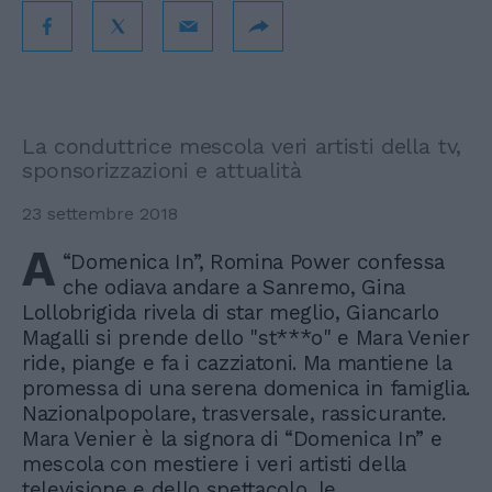
La conduttrice mescola veri artisti della tv,
sponsorizzazioni e attualità
23 settembre 2018
A
“Domenica In”, Romina Power confessa
che odiava andare a Sanremo, Gina
Lollobrigida rivela di star meglio, Giancarlo
Magalli si prende dello "st***o" e Mara Venier
ride, piange e fa i cazziatoni. Ma mantiene la
promessa di una serena domenica in famiglia.
Nazionalpopolare, trasversale, rassicurante.
Mara Venier è la signora di “Domenica In” e
mescola con mestiere i veri artisti della
televisione e dello spettacolo, le