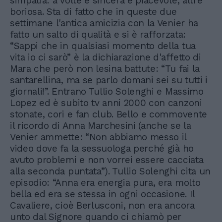
simpatia: a volte è sincera e piacevole, altre
boriosa. Sta di fatto che in queste due
settimane l'antica amicizia con la Venier ha
fatto un salto di qualità e si è rafforzata:
“Sappi che in qualsiasi momento della tua
vita io ci sarò” è la dichiarazione d'affetto di
Mara che però non lesina battute: “Tu fai la
santarellina, ma se parlo domani sei su tutti i
giornali!”. Entrano Tullio Solenghi e Massimo
Lopez ed è subito tv anni 2000 con canzoni
stonate, cori e fan club. Bello e commovente
il ricordo di Anna Marchesini (anche se la
Venier ammette: “Non abbiamo messo il
video dove fa la sessuologa perché già ho
avuto problemi e non vorrei essere cacciata
alla seconda puntata”). Tullio Solenghi cita un
episodio: “Anna era energia pura, era molto
bella ed era se stessa in ogni occasione. Il
Cavaliere, cioè Berlusconi, non era ancora
unto dal Signore quando ci chiamò per