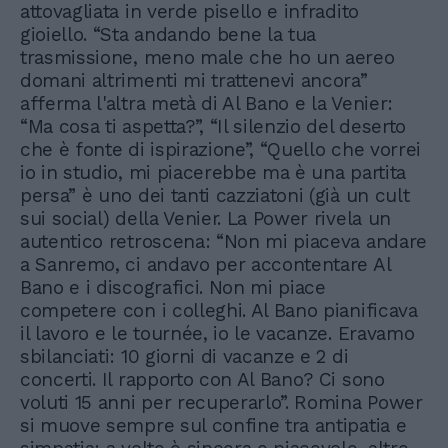
attovagliata in verde pisello e infradito
gioiello. “Sta andando bene la tua
trasmissione, meno male che ho un aereo
domani altrimenti mi trattenevi ancora”
afferma l'altra metà di Al Bano e la Venier:
“Ma cosa ti aspetta?”, “Il silenzio del deserto
che è fonte di ispirazione”, “Quello che vorrei
io in studio, mi piacerebbe ma è una partita
persa” è uno dei tanti cazziatoni (già un cult
sui social) della Venier. La Power rivela un
autentico retroscena: “Non mi piaceva andare
a Sanremo, ci andavo per accontentare Al
Bano e i discografici. Non mi piace
competere con i colleghi. Al Bano pianificava
il lavoro e le tournée, io le vacanze. Eravamo
sbilanciati: 10 giorni di vacanze e 2 di
concerti. Il rapporto con Al Bano? Ci sono
voluti 15 anni per recuperarlo”. Romina Power
si muove sempre sul confine tra antipatia e