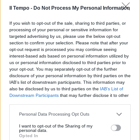
semiseria, ma Giancarlo Magalli convinto di
essere divertente con i suoi doppi sensi,
Il Tempo -
Do Not Process My Personal Information
spesso misogeni, sulle donne. Beh, la Venier
non ride quando sente il conduttore dire a un
If you wish to opt-out of the sale, sharing to third parties, or
concorrente: “Sei un infermiere? Ah allora
processing of your personal or sensitive information for
sei venuto a cantare o a fare il badante a
targeted advertising by us, please use the below opt-out
Mara?”. Così Magalli si becca uno “str***o” in
section to confirm your selection. Please note that after your
opt-out request is processed you may continue seeing
diretta alle ore 16.12. E i social immaginano il
interest-based ads based on personal information utilized by
giubilo di Adriana Volpe. Fra un sorriso e una
us or personal information disclosed to third parties prior to
lacrima c'è il gruppo Mergellina che canta in
your opt-out. You may separately opt-out of the further
napoletano. Mara piange “perché è una
disclosure of your personal information by third parties on the
melodia napoletana e mia madre adorava le
IAB’s list of downstream participants. This information may
canzoni napoletane…”. Gina Lollobrigida:
also be disclosed by us to third parties on the
IAB’s List of
“dall'ospedale è tutto, a voi studio” Dopo la
Downstream Participants
that may further disclose it to other
regia e gli autori, Mara Venier redarguisce
third parties.
pure il pubblico: “Scusate dovete fare
Personal Data Processing Opt Outs
silenzio, non sto leggendo un gobbo”,
presenta più rapida di una pole position di
I want to opt-out of the Sharing of my
Hamilton il musical “Mamma mia” e si collega
personal data.
Opted In
al telefono con Gina Lollobrigida. L'attrice ha