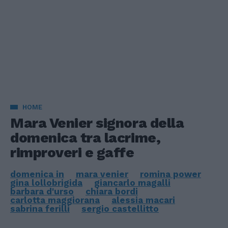
HOME
Mara Venier signora della
domenica tra lacrime,
rimproveri e gaffe
domenica in
mara venier
romina power
gina lollobrigida
giancarlo magalli
barbara d'urso
chiara bordi
carlotta maggiorana
alessia macari
sabrina ferilli
sergio castellitto