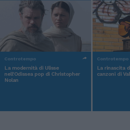
Controtempo
Controtempo
La modernità di Ulisse
La rinascita 
nell'Odissea pop di Christopher
canzoni di Va
Nolan