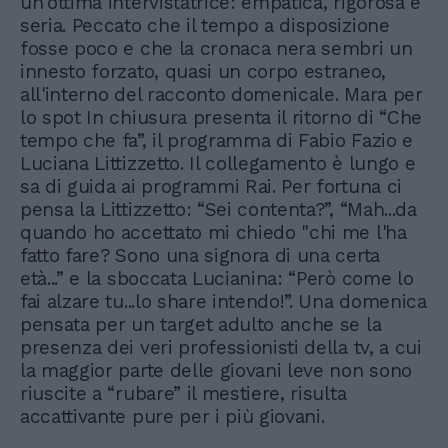
un'ottima intervistatrice: empatica, rigorosa e
seria. Peccato che il tempo a disposizione
fosse poco e che la cronaca nera sembri un
innesto forzato, quasi un corpo estraneo,
all'interno del racconto domenicale. Mara per
lo spot In chiusura presenta il ritorno di “Che
tempo che fa”, il programma di Fabio Fazio e
Luciana Littizzetto. Il collegamento è lungo e
sa di guida ai programmi Rai. Per fortuna ci
pensa la Littizzetto: “Sei contenta?”, “Mah...da
quando ho accettato mi chiedo "chi me l'ha
fatto fare? Sono una signora di una certa
età...” e la sboccata Lucianina: “Però come lo
fai alzare tu...lo share intendo!”. Una domenica
pensata per un target adulto anche se la
presenza dei veri professionisti della tv, a cui
la maggior parte delle giovani leve non sono
riuscite a “rubare” il mestiere, risulta
accattivante pure per i più giovani.