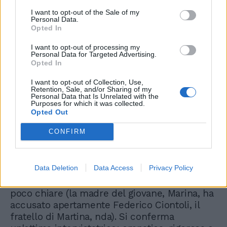
una voce squillante e ferma: “Sono stata due
I want to opt-out of the Sale of my
giorni in terapia intensiva ma sono già tornata
Personal Data.
Opted In
a casa. Adesso mi sento benissimo. C'è stato
un imprevisto, mi è uscito il sangue dal naso
I want to opt-out of processing my
perché la pressione si è alzata ed è stato
Personal Data for Targeted Advertising.
Opted In
meglio così perché mi hanno ricoverato
subito. Non ci saranno altri problemi e
I want to opt-out of Collection, Use,
domenica prossima sarò in studio da te”.
Retention, Sale, and/or Sharing of my
Personal Data that Is Unrelated with the
Riecco la “sequestrata” Romina che canta in
Purposes for which it was collected.
playback una canzone sulla sua adorata
Opted Out
America, ma le promette di ritornare. A
CONFIRM
quanto pare non nello stesso giorno di Al
Bano. La cronaca nera Il penultimo segmento
è dedicato alla cronaca. Mara Venier affronta
Data Deletion
Data Access
Privacy Policy
il caso di Marco Vannini, il ventenne ucciso a
casa della fidanzata Martina in circostanze
poco chiare (la madre del giovane, Marina, ha
accusato apertamente Federico Ciontoli, il
fratello di Martina, nda). Si conferma