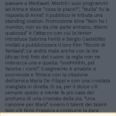
passare a Mediaset. Mostrò i suoi programmi
ad Anna e disse "cosa le piace?", "Nulla" fu la
risposta di Anna”. Il pubblico le tributa una
standing ovation. Promozione time “Non ho i
monitor, non so da che parte entrano, ditemi
qualcosa” è l'attacco con cui la Venier
introduce Sabrina Ferilli e Sergio Castellitto
invitati a pubblicizzare il loro film “Ricchi di
fantasia”. Le andrà male anche con le tre
(dicasi tre) foto del cuore: la regia non ne
imbrocca una e quella: “ooohhhhh, poi
faremo i conti”. Il segmento è amabile e
scorrevole e finisce con la citazione
dell'amica Maria De Filippi e con una crostata
mangiata in diretta. Si sa, per il dolce c'è
sempre spazio e niente fa più casa del
profumo di una crostata della zia. “Una
canzone per Mara” ovvero il talent dei talent
Non c'è Nino Frassica a condurre la gara