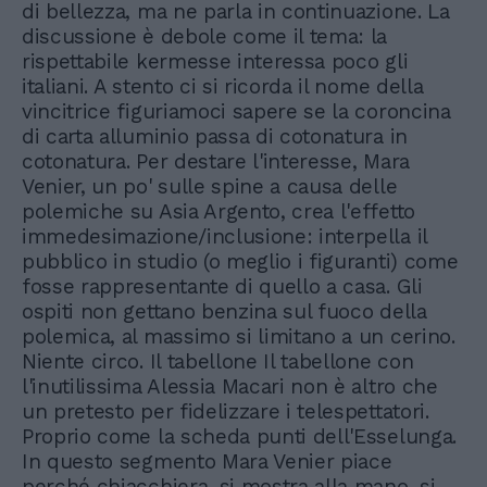
di bellezza, ma ne parla in continuazione. La
discussione è debole come il tema: la
rispettabile kermesse interessa poco gli
italiani. A stento ci si ricorda il nome della
vincitrice figuriamoci sapere se la coroncina
di carta alluminio passa di cotonatura in
cotonatura. Per destare l'interesse, Mara
Venier, un po' sulle spine a causa delle
polemiche su Asia Argento, crea l'effetto
immedesimazione/inclusione: interpella il
pubblico in studio (o meglio i figuranti) come
fosse rappresentante di quello a casa. Gli
ospiti non gettano benzina sul fuoco della
polemica, al massimo si limitano a un cerino.
Niente circo. Il tabellone Il tabellone con
l'inutilissima Alessia Macari non è altro che
un pretesto per fidelizzare i telespettatori.
Proprio come la scheda punti dell'Esselunga.
In questo segmento Mara Venier piace
perché chiacchiera, si mostra alla mano, si