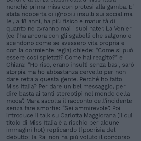
nonché prima miss con protesi alla gamba. E'
stata ricoperta di ignobili insulti sui social ma
lei, a 18 anni, ha più fisico e maturità di
quanto ne avranno mai i suoi hater. La Venier
(ce l'ha ancora con gli sgabelli che salgono e
scendono come se avessero vita propria e
con la dormiente regia) chiede: “Come si può
essere così spietati? Come hai reagito?” e
Chiara: “Ho riso, erano insulti senza basi, sarò
storpia ma ho abbastanza cervello per non
dare retta a questa gente. Perché ho fatto
Miss Italia? Per dare un bel messaggio, per
dire basta ai tanti stereotipi nel mondo della
moda”. Mara ascolta il racconto dell'incidente
senza fare smorfie: “Sei ammirevole”. Poi
introduce il talk su Carlotta Maggiorana (il cui
titolo di Miss Italia è a rischio per alcune
immagini hot) replicando l'ipocrisia del
debutto: la Rai non ha più voluto il concorso