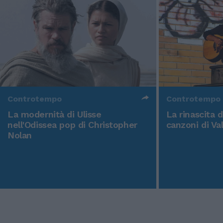
Controtempo
Controtempo
La modernità di Ulisse
La rinascita 
nell'Odissea pop di Christopher
canzoni di Va
Nolan