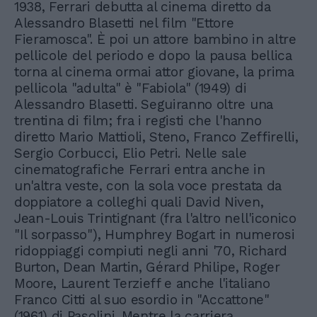
1938, Ferrari debutta al cinema diretto da
Alessandro Blasetti nel film "Ettore
Fieramosca". È poi un attore bambino in altre
pellicole del periodo e dopo la pausa bellica
torna al cinema ormai attor giovane, la prima
pellicola "adulta" è "Fabiola" (1949) di
Alessandro Blasetti. Seguiranno oltre una
trentina di film; fra i registi che l'hanno
diretto Mario Mattioli, Steno, Franco Zeffirelli,
Sergio Corbucci, Elio Petri. Nelle sale
cinematografiche Ferrari entra anche in
un'altra veste, con la sola voce prestata da
doppiatore a colleghi quali David Niven,
Jean-Louis Trintignant (fra l'altro nell'iconico
"Il sorpasso"), Humphrey Bogart in numerosi
ridoppiaggi compiuti negli anni '70, Richard
Burton, Dean Martin, Gérard Philipe, Roger
Moore, Laurent Terzieff e anche l'italiano
Franco Citti al suo esordio in "Accattone"
(1961) di Pasolini. Mentre la carriera