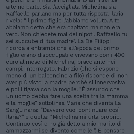
arte né parte. Sia l'accigliata Michelina sia
Raffaello parlano ma per tutta risposta Ilaria
rivela: “Il primo figlio l'abbiamo voluto. A te
abbiamo detto che era capitato ma non era
vero. Non chiedete mai dei nipoti. Raffaello tu
sei succube di tua madre”. La De Filippi
ricorda a entrambi che all'epoca del primo
figlio erano disoccupati e vivevano con i 400
euro al mese di Michelina, bracciante nei
campi. Interrogato, Fabrizio (che si espone
meno di un balconcino a filo) risponde di non
aver più visto la madre perché si innervosiva
e poi litigava con la moglie. “È assurdo che
un uomo debba fare una scelta tra la mamma
e la moglie” sottolinea Maria che diventa La
Sanguinaria: “Davvero vuoi continuare così
Ilaria?” e quella: “Michelina mi urta proprio.
Continuo così e ho già detto a mio marito di
ammazzarmi se divento come lei”. E pensare