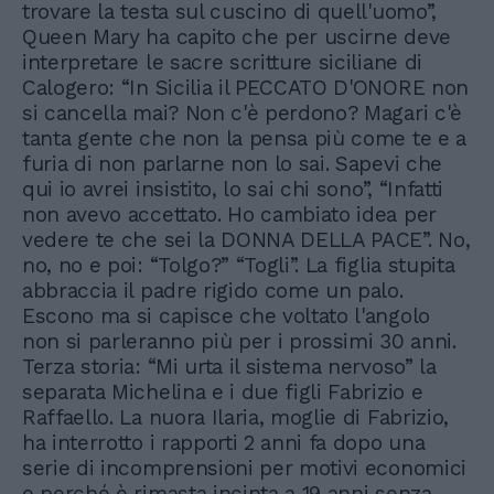
trovare la testa sul cuscino di quell'uomo”,
Queen Mary ha capito che per uscirne deve
interpretare le sacre scritture siciliane di
Calogero: “In Sicilia il PECCATO D'ONORE non
si cancella mai? Non c'è perdono? Magari c'è
tanta gente che non la pensa più come te e a
furia di non parlarne non lo sai. Sapevi che
qui io avrei insistito, lo sai chi sono”, “Infatti
non avevo accettato. Ho cambiato idea per
vedere te che sei la DONNA DELLA PACE”. No,
no, no e poi: “Tolgo?” “Togli”. La figlia stupita
abbraccia il padre rigido come un palo.
Escono ma si capisce che voltato l'angolo
non si parleranno più per i prossimi 30 anni.
Terza storia: “Mi urta il sistema nervoso” la
separata Michelina e i due figli Fabrizio e
Raffaello. La nuora Ilaria, moglie di Fabrizio,
ha interrotto i rapporti 2 anni fa dopo una
serie di incomprensioni per motivi economici
e perché è rimasta incinta a 19 anni senza