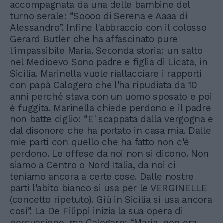
accompagnata da una delle bambine del
turno serale: “Soooo di Serena e Aaaa di
Alessandro”. Infine l'abbraccio con il colosso
Gerard Butler che ha affascinato pure
l'impassibile Maria. Seconda storia: un salto
nel Medioevo Sono padre e figlia di Licata, in
Sicilia. Marinella vuole riallacciare i rapporti
con papà Calogero che l'ha ripudiata da 10
anni perché stava con un uomo sposato e poi
è fuggita. Marinella chiede perdono e il padre
non batte ciglio: “E' scappata dalla vergogna e
dal disonore che ha portato in casa mia. Dalle
mie parti con quello che ha fatto non c'è
perdono. Le offese da noi non si dicono. Non
siamo a Centro o Nord Italia, da noi ci
teniamo ancora a certe cose. Dalle nostre
parti l'abito bianco si usa per le VERGINELLE
(concetto ripetuto). Giù in Sicilia si usa ancora
così”. La De Filippi inizia la sua opera di
persuasione, ma Calogero: “Maria, non era