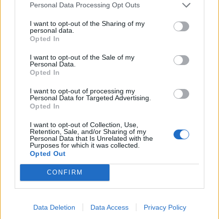
conferma le corna: "Scusa per quello che è
Personal Data Processing Opt Outs
successo, per 17 anni mi sono sentita
I want to opt-out of the Sharing of my
inadatta, ma ti amo e vorrei rimettere insieme
personal data.
il nostro mondo”. Daniele specifica: "A parte la
Opted In
mamma, lei è stata ed è la donna più
I want to opt-out of the Sale of my
importante della mia vita però mi ha
Personal Data.
procurato tanto dolore. Avevo il massimo
Opted In
della fiducia in lei ed è svanita in un attimo.
I want to opt-out of processing my
Già prima della sua sbandata, le cose non
Personal Data for Targeted Advertising.
funzionavano e le avevo detto che non
Opted In
l'amavo. Era vero che mi sono sentito
I want to opt-out of Collection, Use,
sollevato alla richiesta di separazione. Poi mi
Retention, Sale, and/or Sharing of my
Personal Data that Is Unrelated with the
ha detto: io l'amavo e lui se n'è andato. Ora
Purposes for which it was collected.
non mi fido". La coppia è di una compostezza
Opted Out
e di una pacatezza tale da far rimpiangere i
CONFIRM
piagnucolamenti di Gemma. La De Filippi lo
lavora ai fianchi e lui: "Sì anch'io mi sento di
appartenere a lei però ho mille dubbi. Ho
paura di avere gli stessi problemi di prima,
Data Deletion
Data Access
Privacy Policy