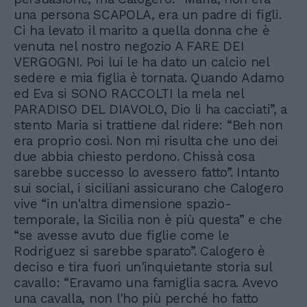
una persona SCAPOLA, era un padre di figli.
Ci ha levato il marito a quella donna che è
venuta nel nostro negozio A FARE DEI
VERGOGNI. Poi lui le ha dato un calcio nel
sedere e mia figlia è tornata. Quando Adamo
ed Eva si SONO RACCOLTI la mela nel
PARADISO DEL DIAVOLO, Dio li ha cacciati”, a
stento Maria si trattiene dal ridere: “Beh non
era proprio così. Non mi risulta che uno dei
due abbia chiesto perdono. Chissà cosa
sarebbe successo lo avessero fatto”. Intanto
sui social, i siciliani assicurano che Calogero
vive “in un'altra dimensione spazio-
temporale, la Sicilia non è più questa” e che
“se avesse avuto due figlie come le
Rodriguez si sarebbe sparato”. Calogero è
deciso e tira fuori un'inquietante storia sul
cavallo: “Eravamo una famiglia sacra. Avevo
una cavalla, non l'ho più perché ho fatto