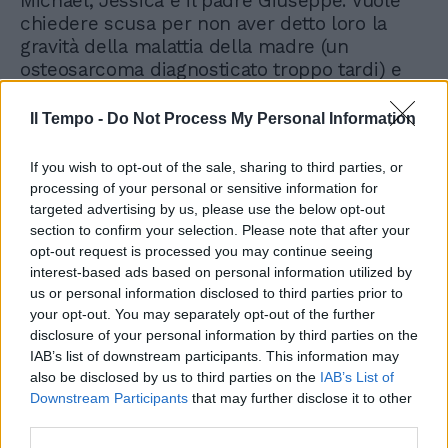
Michael, Jessica e il padre Giuseppe. Vuole
chiedere scusa per non aver detto loro la
gravità della malattia della madre (un
osteosarcoma diagnosticato troppo tardi) e
per ringraziarli del sostegno economico (ha
lasciato il lavoro per seguire la moglie). Giulia
Il Tempo -
Do Not Process My Personal Information
Michelini, in abito arlecchino con il mal di
mare, li incoraggia con dolcezza e voce
If you wish to opt-out of the sale, sharing to third parties, or
tremula, quasi non respira dall'emozione.
processing of your personal or sensitive information for
Maria è pronta con il boccaglio dell'ossigeno.
targeted advertising by us, please use the below opt-out
Quinta storia: il matrimonio interrotto La
section to confirm your selection. Please note that after your
storia arriva da Milano. Cristina ha chiesto la
opt-out request is processed you may continue seeing
interest-based ads based on personal information utilized by
separazione per un altro uomo, poi si è resa
us or personal information disclosed to third parties prior to
conto di amare l'ex marito Daniele, bell'uomo
your opt-out. You may separately opt-out of the further
dai tratti segaligni. Stavano insieme da 20
disclosure of your personal information by third parties on the
anni ma le vicissitudini della vita li ha
IAB’s list of downstream participants. This information may
allontanati. Si sono riavvicinati però Daniele
also be disclosed by us to third parties on the
IAB’s List of
non vuole tornare a casa perché ha paura di
Downstream Participants
that may further disclose it to other
soffrire di nuovo. Cristina chiede scusa all'ex
third parties.
marito anche se davanti a 5 milioni di italiani