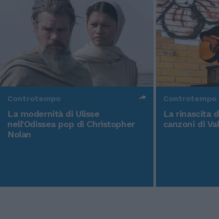
Controtempo
Controtempo
La modernità di Ulisse
La rinascita 
nell'Odissea pop di Christopher
canzoni di Va
Nolan