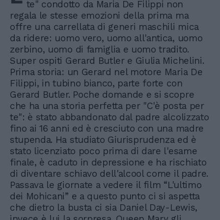
te" condotto da Maria De Filippi non
regala le stesse emozioni della prima ma
offre una carrellata di generi maschili mica
da ridere: uomo vero, uomo all'antica, uomo
zerbino, uomo di famiglia e uomo tradito.
Super ospiti Gerard Butler e Giulia Michelini.
Prima storia: un Gerard nel motore Maria De
Filippi, in tubino bianco, parte forte con
Gerard Butler. Poche domande e si scopre
che ha una storia perfetta per "C'è posta per
te": è stato abbandonato dal padre alcolizzato
fino ai 16 anni ed è cresciuto con una madre
stupenda. Ha studiato Giurisprudenza ed è
stato licenziato poco prima di dare l'esame
finale, è caduto in depressione e ha rischiato
di diventare schiavo dell'alcool come il padre.
Passava le giornate a vedere il film “L'ultimo
dei Mohicani” e a questo punto ci si aspetta
che dietro la busta ci sia Daniel Day-Lewis,
invece è lui la sorpresa. Queen Mary gli