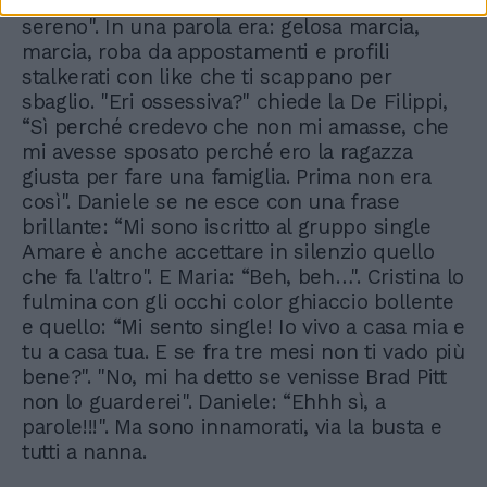
del suo modo di farmi vivere. Voglio essere
sereno". In una parola era: gelosa marcia,
marcia, roba da appostamenti e profili
stalkerati con like che ti scappano per
sbaglio. "Eri ossessiva?" chiede la De Filippi,
“Sì perché credevo che non mi amasse, che
mi avesse sposato perché ero la ragazza
giusta per fare una famiglia. Prima non era
così". Daniele se ne esce con una frase
brillante: “Mi sono iscritto al gruppo single
Amare è anche accettare in silenzio quello
che fa l'altro". E Maria: “Beh, beh…". Cristina lo
fulmina con gli occhi color ghiaccio bollente
e quello: “Mi sento single! Io vivo a casa mia e
tu a casa tua. E se fra tre mesi non ti vado più
bene?". "No, mi ha detto se venisse Brad Pitt
non lo guarderei". Daniele: “Ehhh sì, a
parole!!!". Ma sono innamorati, via la busta e
tutti a nanna.