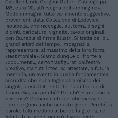
Calotti e Linda Gorgoni Gufoni. Catalogo pp.
188, euro 18), all'insegna dell'«immagine».
Molte immagini, tutte variamente suggestive,
provenienti dalla Collezione di Lodovico
Isolabella, che raccoglie, sul tema, disegni,
dipinti, caricature, vignette, tavole originali,
con l'aureola di firme illustri. Si tratta dei più
grandi artisti del tempo, impegnati a
rappresentare, al massimo della loro forza
«testimoniale». Siamo dunque di fronte a
«documenti», certo trasfigurati dall'estro
creativo, ma tutti intesi ad attestare, a futura
memoria, un evento in quella fondamentale
assurdità che nulla toglie all'eroismo dei
singoli, precipitati nell'inferno di ferro e di
fuoco. Già, ma perché? Per chi? E in nome di
che cosa? Domande eterne, che via via si
ripropongono anche ai nostri giorni. Perché, a
parole, tutti mettono al bando la guerra, nei
fatti tutti la fanno, nei più diversi teatri,