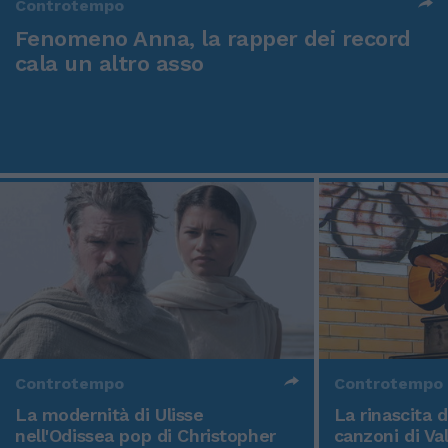
Controtempo
Fenomeno Anna, la rapper dei record
cala un altro asso
Controtempo
Controtempo
La modernità di Ulisse
La rinascita 
nell'Odissea pop di Christopher
canzoni di Va