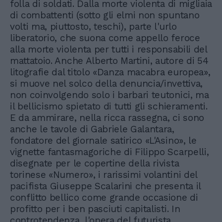
folla di soldati. Dalla morte violenta di migliaia
di combattenti (sotto gli elmi non spuntano
volti ma, piuttosto, teschi), parte l'urlo
liberatorio, che suona come appello feroce
alla morte violenta per tutti i responsabili del
mattatoio. Anche Alberto Martini, autore di 54
litografie dal titolo «Danza macabra europea»,
si muove nel solco della denuncia/invettiva,
non coinvolgendo solo i barbari teutonici, ma
il bellicismo spietato di tutti gli schieramenti.
E da ammirare, nella ricca rassegna, ci sono
anche le tavole di Gabriele Galantara,
fondatore del giornale satirico «L'Asino», le
vignette fantasmagoriche di Filippo Scarpelli,
disegnate per le copertine della rivista
torinese «Numero», i rarissimi volantini del
pacifista Giuseppe Scalarini che presenta il
conflitto bellico come grande occasione di
profitto per i ben pasciuti capitalisti. In
controtendenza, l'opera del futurista