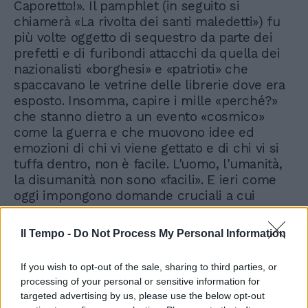
Caporetto!». Il pamphlet (in seguito si
chiamerà «La rivolta dei santi maledetti») fu
più volte oggetto di sequestro da parte dei
prefetti e di furibondi attacchi da quella dei
nazionalisti «borghesi» e «patrioti» che
spaccavano le vetrine delle librerie dove era
esposto. Insomma, capire i mille «perché?»
che stanno dietro a un evento «cosmico»
come la guerra e che muovono idee ed
emozioni di chi vi viene gettato e di chi vi si
tuffa dentro, non è facile. L'uomo, l'umanità,
la disumanità non sono «facili». E ieri come
oggi impongono domande cruciali a cui
continuiamo a non saper rispondere.
Il Tempo -
Do Not Process My Personal Information
If you wish to opt-out of the sale, sharing to third parties, or
processing of your personal or sensitive information for
targeted advertising by us, please use the below opt-out