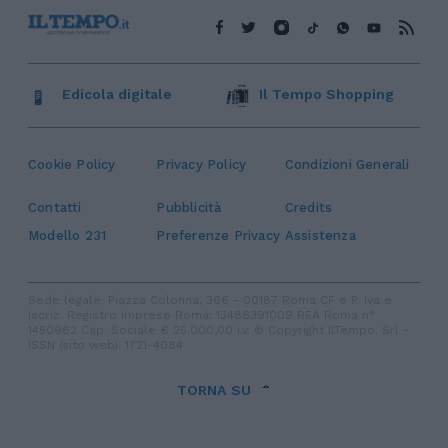
Edicola digitale
Il Tempo Shopping
Cookie Policy
Privacy Policy
Condizioni Generali
Contatti
Pubblicità
Credits
Modello 231
Preferenze Privacy
Assistenza
Sede legale: Piazza Colonna, 366 - 00187 Roma CF e P. Iva e
Iscriz. Registro Imprese Roma: 13486391009 REA Roma n°
1450962 Cap. Sociale € 25.000,00 i.v. © Copyright IlTempo. Srl -
ISSN (sito web): 1721-4084
TORNA SU