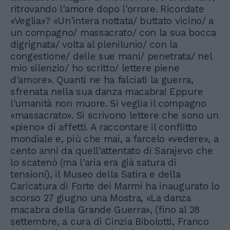
ritrovando l'amore dopo l'orrore. Ricordate
«Veglia»? «Un'intera nottata/ buttato vicino/ a
un compagno/ massacrato/ con la sua bocca
digrignata/ volta al plenilunio/ con la
congestione/ delle sue mani/ penetrata/ nel
mio silenzio/ ho scritto/ lettere piene
d'amore». Quanti ne ha falciati la guerra,
sfrenata nella sua danza macabra! Eppure
l'umanità non muore. Si veglia il compagno
«massacrato». Si scrivono lettere che sono un
«pieno» di affetti. A raccontare il conflitto
mondiale e, più che mai, a farcelo «vedere», a
cento anni da quell'attentato di Sarajevo che
lo scatenò (ma l'aria era già satura di
tensioni), il Museo della Satira e della
Caricatura di Forte dei Marmi ha inaugurato lo
scorso 27 giugno una Mostra, «La danza
macabra della Grande Guerra», (fino al 28
settembre, a cura di Cinzia Bibolotti, Franco