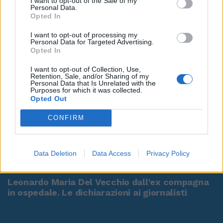
I want to opt-out of the Sale of my
Personal Data.
Opted In
I want to opt-out of processing my
Personal Data for Targeted Advertising.
Opted In
I want to opt-out of Collection, Use,
Retention, Sale, and/or Sharing of my
Personal Data that Is Unrelated with the
Purposes for which it was collected.
Opted Out
CONFIRM
Data Deletion
Data Access
Privacy Policy
00:00
01:16
Leonardo Maria Del Vecchio dall'ex compagna
in ospedale. Le dichiarazioni ai giornalisti