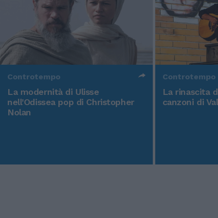
Controtempo
Controtempo
La modernità di Ulisse
La rinascita 
nell'Odissea pop di Christopher
canzoni di Va
Nolan