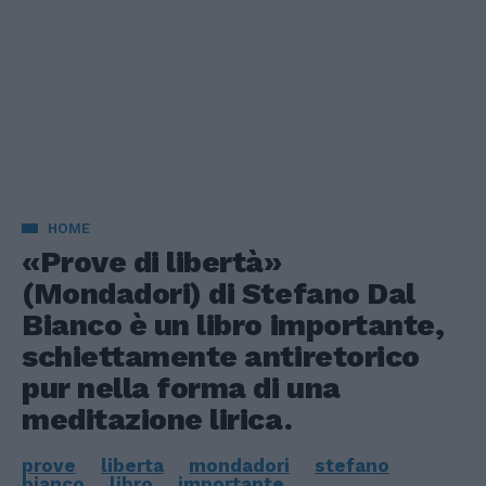
HOME
«Prove di libertà»
(Mondadori) di Stefano Dal
Bianco è un libro importante,
schiettamente antiretorico
pur nella forma di una
meditazione lirica.
prove
liberta
mondadori
stefano
bianco
libro
importante