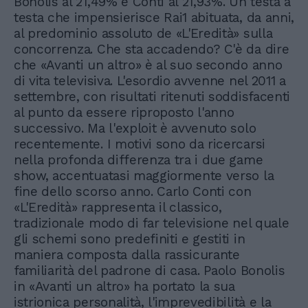
Bonolis al 21,49% e Conti al 21,93%. Un testa a
testa che impensierisce Rai1 abituata, da anni,
al predominio assoluto de «L'Eredità» sulla
concorrenza. Che sta accadendo? C'è da dire
che «Avanti un altro» è al suo secondo anno
di vita televisiva. L'esordio avvenne nel 2011 a
settembre, con risultati ritenuti soddisfacenti
al punto da essere riproposto l'anno
successivo. Ma l'exploit è avvenuto solo
recentemente. I motivi sono da ricercarsi
nella profonda differenza tra i due game
show, accentuatasi maggiormente verso la
fine dello scorso anno. Carlo Conti con
«L'Eredità» rappresenta il classico,
tradizionale modo di far televisione nel quale
gli schemi sono predefiniti e gestiti in
maniera composta dalla rassicurante
familiarità del padrone di casa. Paolo Bonolis
in «Avanti un altro» ha portato la sua
istrionica personalità, l'imprevedibilità e la