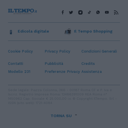
Edicola digitale
Il Tempo Shopping
Cookie Policy
Privacy Policy
Condizioni Generali
Contatti
Pubblicità
Credits
Modello 231
Preferenze Privacy
Assistenza
Sede legale: Piazza Colonna, 366 - 00187 Roma CF e P. Iva e
Iscriz. Registro Imprese Roma: 13486391009 REA Roma n°
1450962 Cap. Sociale € 25.000,00 i.v. © Copyright IlTempo. Srl -
ISSN (sito web): 1721-4084
TORNA SU