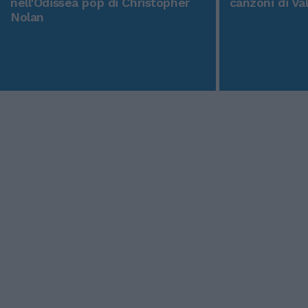
nell'Odissea pop di Christopher
canzoni di Va
Nolan