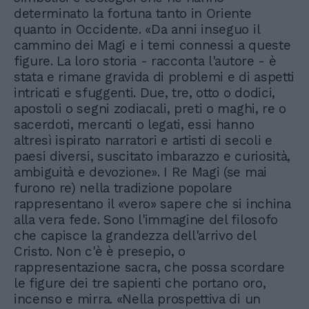
determinato la fortuna tanto in Oriente
quanto in Occidente. «Da anni inseguo il
cammino dei Magi e i temi connessi a queste
figure. La loro storia - racconta l'autore - è
stata e rimane gravida di problemi e di aspetti
intricati e sfuggenti. Due, tre, otto o dodici,
apostoli o segni zodiacali, preti o maghi, re o
sacerdoti, mercanti o legati, essi hanno
altresì ispirato narratori e artisti di secoli e
paesi diversi, suscitato imbarazzo e curiosità,
ambiguità e devozione». I Re Magi (se mai
furono re) nella tradizione popolare
rappresentano il «vero» sapere che si inchina
alla vera fede. Sono l'immagine del filosofo
che capisce la grandezza dell'arrivo del
Cristo. Non c'è è presepio, o
rappresentazione sacra, che possa scordare
le figure dei tre sapienti che portano oro,
incenso e mirra. «Nella prospettiva di un