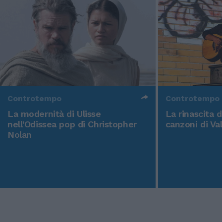
Controtempo
Controtempo
La modernità di Ulisse
La rinascita 
nell'Odissea pop di Christopher
canzoni di Va
Nolan