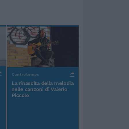
Controtempo
La rinascita della melodia
nelle canzoni di Valerio
Piccolo