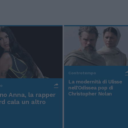
Controtempo
La modernità di Ulisse
po
nell'Odissea pop di
Christopher Nolan
o Anna, la rapper
rd cala un altro