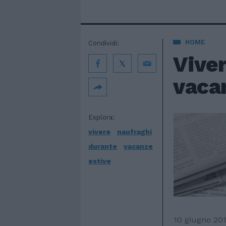
HOME
Condividi:
Vive
vaca
Esplora:
vivere
naufraghi
durante
vacanze
estive
10 giugno 20