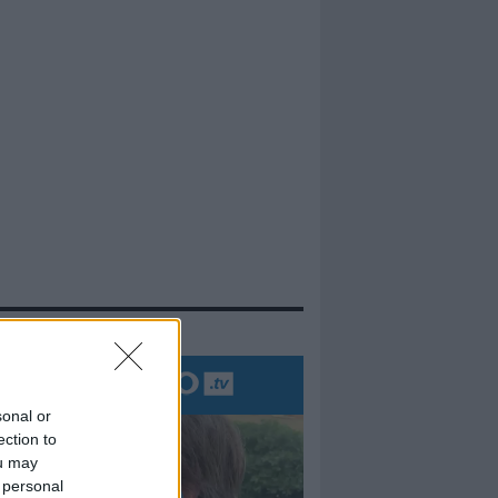
evidenza
sonal or
ection to
ou may
 personal