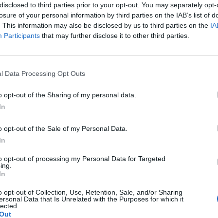
disclosed to third parties prior to your opt-out. You may separately opt-
losure of your personal information by third parties on the IAB’s list of
. This information may also be disclosed by us to third parties on the
IA
Participants
that may further disclose it to other third parties.
Le
da
l Data Processing Opt Outs
Rudy Giuliani a Come States?
Le
Trump, Meloni e la strategia
o opt-out of the Sharing of my personal data.
americana
In
o opt-out of the Sale of my Personal Data.
In
to opt-out of processing my Personal Data for Targeted
ing.
In
o opt-out of Collection, Use, Retention, Sale, and/or Sharing
ersonal Data that Is Unrelated with the Purposes for which it
lected.
Out