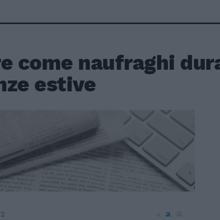
re come naufraghi dur
nze estive
a
a
12
a