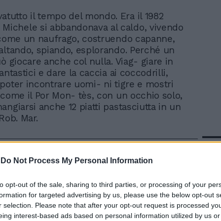
atutto il tempo del mondo. Era il 1982
Michele si abbandonava al caldo, vivendo
 come un naufrago, costruendo capanne,
altando, spiando, esplorando. Perché un
ò giocare anche col nulla. Viag- giare in
antastici e dare la caccia ai coccodrilli,
poter incontrare uomi- ni tigre e mostri
 come il Por Mon- tès, con un occhio solo,
angiarsi anche 12 piatti pastasciutta in un
Rob. Mar.
In 
-
Do Not Process My Personal Information
to opt-out of the sale, sharing to third parties, or processing of your per
formation for targeted advertising by us, please use the below opt-out s
r selection. Please note that after your opt-out request is processed y
eing interest-based ads based on personal information utilized by us or