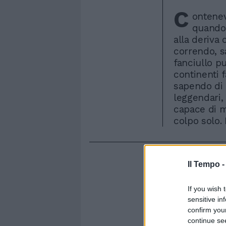
C
ontenev
quando 
alla deriva
correndo, s
fanciullo pu
continenti f
sapendo di 
leggendari,
capace di m
colpo solo. 
Il Tempo 
If you wish 
sensitive in
confirm you
continue se