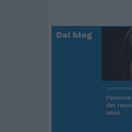
Dai blog
Controtem
Fenomen
dei reco
asso