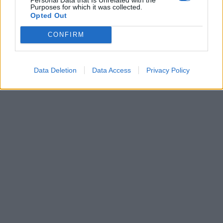
Purposes for which it was collected.
Leonardo Maria Del Vecchio dall'ex compagna
Opted Out
in ospedale. Le dichiarazioni ai giornalisti
CONFIRM
Data Deletion
Data Access
Privacy Policy