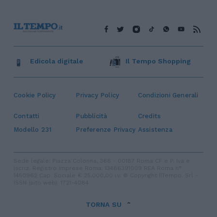
Edicola digitale
Il Tempo Shopping
Cookie Policy
Privacy Policy
Condizioni Generali
Contatti
Pubblicità
Credits
Modello 231
Preferenze Privacy
Assistenza
Sede legale: Piazza Colonna, 366 - 00187 Roma CF e P. Iva e
Iscriz. Registro Imprese Roma: 13486391009 REA Roma n°
1450962 Cap. Sociale € 25.000,00 i.v. © Copyright IlTempo. Srl -
ISSN (sito web): 1721-4084
TORNA SU