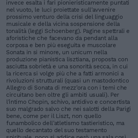
invece esalta i fari pionieristicamente puntati
nel vuoto, le luci proiettate sull'avvenire
prossimo venturo della crisi del linguaggio
musicale e della vicina sospensione della
tonalità (leggi Schoenberg). Pagine spettrali e
aforistiche che facevano da pendant alla
corposa e ben più eseguita e muscolare
Sonata in si minore, un unicum nella
produzione pianistica lisztiana, proposta con
asciutta sobrietà e una sonorità secca, in cui
la ricerca si volge più che a fatti armonici a
rivoluzioni strutturali (quasi un mastodontico
Allegro di Sonata di mezz'ora con i temi che
circuitano ben oltre gli ambiti usuali). Per
l'intimo Chopin, schivo, antidivo e concertista
suo malgrado salvo che nei salotti della Parigi
bene, come per il Liszt, non quello
funambolico dell'atletismo tastieristico, ma
quello decantato del suo testamento
spirituale, poco si addice però una sala così