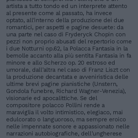
artista a tutto tondo ed un interprete attento
al presente come al passato, ha invece
optato, all'interno della produzione dei due
romantici, per aspetti e pagine desuete: da
una parte nel caso di Fryderyck Chopin con
pezzi non proprio abusati del repertorio come
i due Notturni op.62, la Polacca Fantasia in la
bemolle accanto alla più sentita Fantasia in fa
minore e allo Scherzo op. 20 estroso ed
umorale, dall'altra nel caso di Franz Liszt con
la produzione decantata e avveniristica delle
ultime brevi pagine pianistiche (Unstern,
Gondola funebre, Richard Wagner-Venezia),
visionarie ed apocalittiche. Se del
compositore polacco Pollini rende a
maraviglia il volto intimistico, elegiaco, mai
edulcorato o languoroso, ma sempre eroico
nelle impennate sonore e appassionato nelle
narrazioni autobiografiche, dell'ungherese