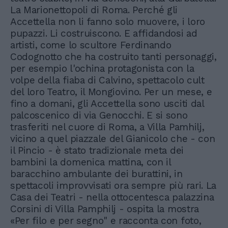
La Marionettopoli di Roma. Perché gli
Accettella non li fanno solo muovere, i loro
pupazzi. Li costruiscono. E affidandosi ad
artisti, come lo scultore Ferdinando
Codognotto che ha costruito tanti personaggi,
per esempio l'ochina protagonista con la
volpe della fiaba di Calvino, spettacolo cult
del loro Teatro, il Mongiovino. Per un mese, e
fino a domani, gli Accettella sono usciti dal
palcoscenico di via Genocchi. E si sono
trasferiti nel cuore di Roma, a Villa Pamhilj,
vicino a quel piazzale del Gianicolo che - con
il Pincio - è stato tradizionale meta dei
bambini la domenica mattina, con il
baracchino ambulante dei burattini, in
spettacoli improvvisati ora sempre più rari. La
Casa dei Teatri - nella ottocentesca palazzina
Corsini di Villa Pamphilj - ospita la mostra
«Per filo e per segno" e racconta con foto,