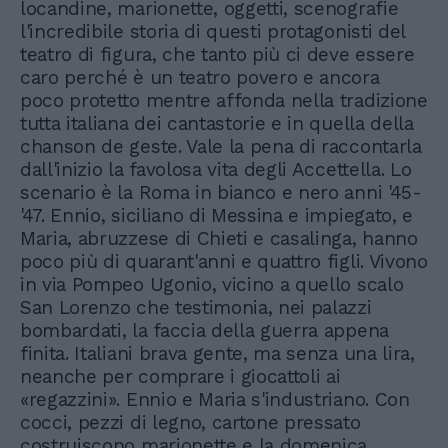
locandine, marionette, oggetti, scenografie
l'incredibile storia di questi protagonisti del
teatro di figura, che tanto più ci deve essere
caro perché è un teatro povero e ancora
poco protetto mentre affonda nella tradizione
tutta italiana dei cantastorie e in quella della
chanson de geste. Vale la pena di raccontarla
dall'inizio la favolosa vita degli Accettella. Lo
scenario è la Roma in bianco e nero anni '45-
'47. Ennio, siciliano di Messina e impiegato, e
Maria, abruzzese di Chieti e casalinga, hanno
poco più di quarant'anni e quattro figli. Vivono
in via Pompeo Ugonio, vicino a quello scalo
San Lorenzo che testimonia, nei palazzi
bombardati, la faccia della guerra appena
finita. Italiani brava gente, ma senza una lira,
neanche per comprare i giocattoli ai
«regazzini». Ennio e Maria s'industriano. Con
cocci, pezzi di legno, cartone pressato
costruiscono marionette e la domenica