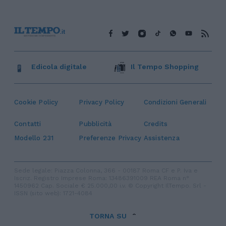
Edicola digitale
Il Tempo Shopping
Cookie Policy
Privacy Policy
Condizioni Generali
Contatti
Pubblicità
Credits
Modello 231
Preferenze Privacy
Assistenza
Sede legale: Piazza Colonna, 366 - 00187 Roma CF e P. Iva e
Iscriz. Registro Imprese Roma: 13486391009 REA Roma n°
1450962 Cap. Sociale € 25.000,00 i.v. © Copyright IlTempo. Srl -
ISSN (sito web): 1721-4084
TORNA SU