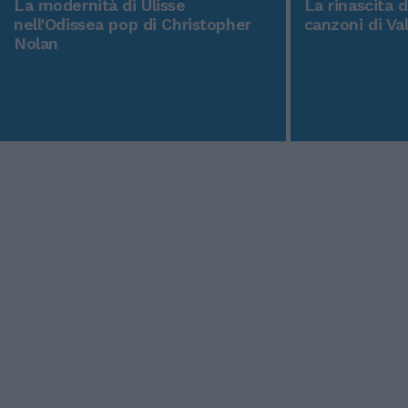
La modernità di Ulisse
La rinascita 
nell'Odissea pop di Christopher
canzoni di Va
Nolan