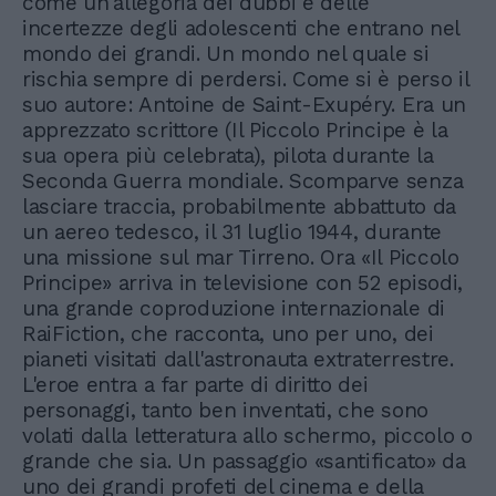
come un'allegoria dei dubbi e delle
incertezze degli adolescenti che entrano nel
mondo dei grandi. Un mondo nel quale si
rischia sempre di perdersi. Come si è perso il
suo autore: Antoine de Saint-Exupéry. Era un
apprezzato scrittore (Il Piccolo Principe è la
sua opera più celebrata), pilota durante la
Seconda Guerra mondiale. Scomparve senza
lasciare traccia, probabilmente abbattuto da
un aereo tedesco, il 31 luglio 1944, durante
una missione sul mar Tirreno. Ora «Il Piccolo
Principe» arriva in televisione con 52 episodi,
una grande coproduzione internazionale di
RaiFiction, che racconta, uno per uno, dei
pianeti visitati dall'astronauta extraterrestre.
L'eroe entra a far parte di diritto dei
personaggi, tanto ben inventati, che sono
volati dalla letteratura allo schermo, piccolo o
grande che sia. Un passaggio «santificato» da
uno dei grandi profeti del cinema e della